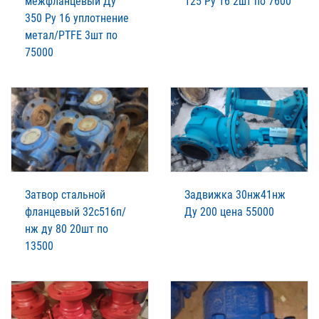
межфланцевый Ду
125 Ру 16 2шт по 7600
350 Ру 16 уплотнение
метал/PTFE 3шт по
75000
Затвор стальной
Задвижка 30нж41нж
фланцевый 32с516п/
Ду 200 цена 55000
нж ду 80 20шт по
13500