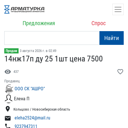
Предложения
Спрос
Найти
3 августа 2026 г. в 02:49
Продам
14нж17п ду 25 1шт цена 7​500
visibility
favorite_border
437
Продавец
ООО СК "АШРО"
Елена П
location_on
Кольцово / Новосибирская область
mail
eleha2524@mail.ru
phone
9237947311