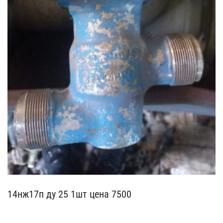
14нж17п ду 25 1шт цена 7​500