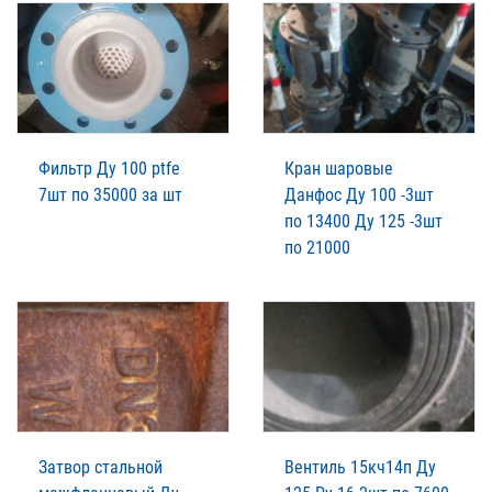
Фильтр Ду 100 ptfe
Кран шаровые
7шт по 35000 за шт
Данфос Ду 100 -3шт
по 13400 Ду 125 -3шт
по 21000
Затвор стальной
Вентиль 15кч14п Ду