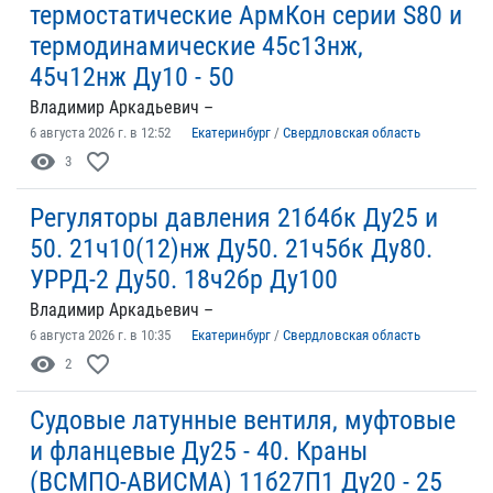
термостатические АрмКон серии S80 и
термодинамические 45с13нж,
45ч12нж Ду10 - 50
Владимир Аркадьевич –
6 августа 2026 г. в 12:52
Екатеринбург
/
Свердловская область
visibility
favorite_border
3
Регуляторы давления 21б4бк Ду25 и
50. 21ч10(12)нж Ду50. 21ч5бк Ду80.
УРРД-2 Ду50. 18ч2бр Ду100
Владимир Аркадьевич –
6 августа 2026 г. в 10:35
Екатеринбург
/
Свердловская область
visibility
favorite_border
2
Судовые латунные вентиля, муфтовые
и фланцевые Ду25 - 40. Краны
(ВСМПО-АВИСМА) 11б27П1 Ду20 - 25