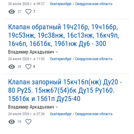
28 июля 2026 г. в 09:27
Екатеринбург
/
Свердловская область
visibility
favorite_border
27
7
Клапан обратный 19ч21бр, 19ч16бр,
19с53нж, 19с38нж, 16с13нж, 16кч9п,
16ч6п, 16б1бк, 19б1нж Ду6 - 300
Владимир Аркадьевич –
24 июля 2026 г. в 11:03
Екатеринбург
/
Свердловская область
visibility
favorite_border
29
5
Клапан запорный 15кч16п(нж) Ду20 -
80 Ру25. 15нж67(54)бк Ду15 Ру160.
15б1бк и 15б1п Ду25-40
Владимир Аркадьевич –
24 июля 2026 г. в 07:26
Екатеринбург
/
Свердловская область
visibility
favorite_border
19