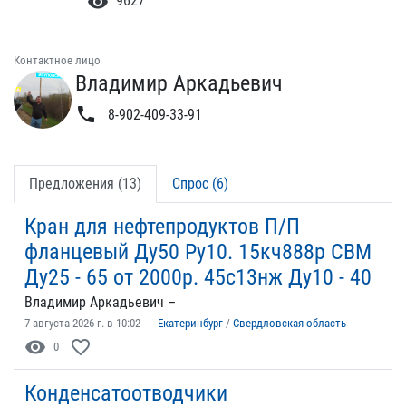
visibility
9627
Контактное лицо
Владимир Аркадьевич
phone
8-902-409-33-91
Предложения (13)
Спрос (6)
Кран для нефтепродуктов П/П
фланцевый Ду50 Ру10. 15кч888р СВМ
Ду25 - 65 от 2000р. 45с13нж Ду10 - 40
Владимир Аркадьевич –
7 августа 2026 г. в 10:02
Екатеринбург
/
Свердловская область
visibility
favorite_border
0
Конденсатоотводчики