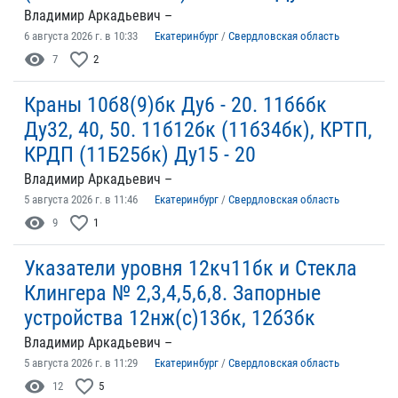
Владимир Аркадьевич –
6 августа 2026 г. в 10:33
Екатеринбург
/
Свердловская область
visibility
favorite_border
7
2
Краны 10б8(9)бк Ду6 - 20. 11б6бк
Ду32, 40, 50. 11б12бк (11б34бк), КРТП,
КРДП (11Б25бк) Ду15 - 20
Владимир Аркадьевич –
5 августа 2026 г. в 11:46
Екатеринбург
/
Свердловская область
visibility
favorite_border
9
1
Указатели уровня 12кч11бк и Стекла
Клингера № 2,3,4,5,6,8. Запорные
устройства 12нж(с)13бк, 12б3бк
Владимир Аркадьевич –
5 августа 2026 г. в 11:29
Екатеринбург
/
Свердловская область
visibility
favorite_border
12
5