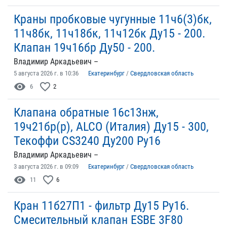
Краны пробковые чугунные 11ч6(3)бк,
11ч8бк, 11ч18бк, 11ч12бк Ду15 - 200.
Клапан 19ч16бр Ду50 - 200.
Владимир Аркадьевич –
5 августа 2026 г. в 10:36
Екатеринбург
/
Свердловская область
visibility
favorite_border
6
2
Клапана обратные 16с13нж,
19ч21бр(р), ALCO (Италия) Ду15 - 300,
Текоффи CS3240 Ду200 Ру16
Владимир Аркадьевич –
3 августа 2026 г. в 09:09
Екатеринбург
/
Свердловская область
visibility
favorite_border
11
6
Кран 11б27П1 - фильтр Ду15 Ру16.
Смесительный клапан ESBE 3F80