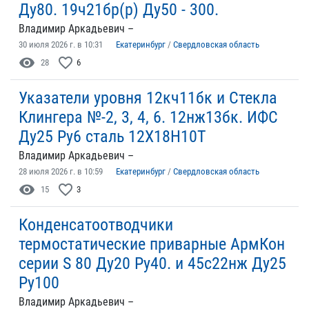
Ду80. 19ч21бр(р) Ду50 - 300.
Владимир Аркадьевич –
30 июля 2026 г. в 10:31
Екатеринбург
/
Свердловская область
visibility
favorite_border
28
6
Указатели уровня 12кч11бк и Стекла
Клингера №-2, 3, 4, 6. 12нж13бк. ИФС
Ду25 Ру6 сталь 12Х18Н10Т
Владимир Аркадьевич –
28 июля 2026 г. в 10:59
Екатеринбург
/
Свердловская область
visibility
favorite_border
15
3
Конденсатоотводчики
термостатические приварные АрмКон
серии S 80 Ду20 Ру40. и 45с22нж Ду25
Ру100
Владимир Аркадьевич –