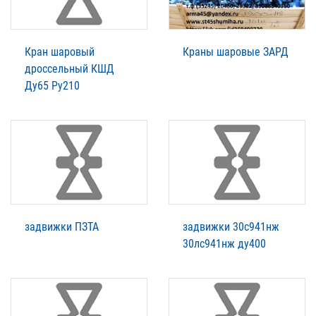
Кран шаровый
Краны шаровые ЗАРД
дроссельный КШД
Ду65 Ру210
задвижки ПЗТА
задвижки 30с941нж
30лс941нж ду400