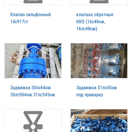
Клапан сильфонный
клапана обратные
14с917ст
ККО (16с48нж,
16лс48нж)
Задвижки 30лс64нж
Задвижки 31лс45нж
30лс964нж 31лс545нж
под приварку