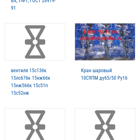
БХ, ПФ1, ГОСТ 28919-
91
вентиля 15с13бк
Кран шаровый
15лс67бк 15нж6бк
10С9ПМ ду65/50 Ру16
15нж56бк 15с51п
15с52нж