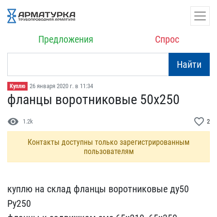
Предложения
Спрос
Найти
26 января 2020 г. в 11:34
Куплю
фланцы воротниковые 50х2​50
visibility
favorite_border
1.2k
2
Контакты доступны только зарегистрированным
пользователям
куплю на склад фланцы во​ротниковые ду50
Ру250