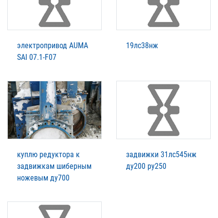
электропривод AUMA
19лс38нж
SAI 07.1-F07
куплю редуктора к
задвижки 31лс545нж
задвижкам шиберным
ду200 ру250
ножевым ду700