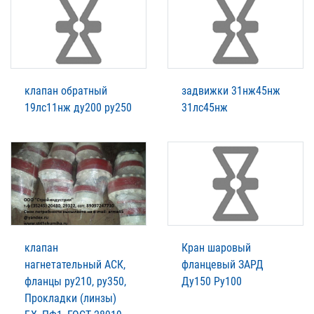
клапан обратный
задвижки 31нж45нж
19лс11нж ду200 ру250
31лс45нж
клапан
Кран шаровый
нагнетательный АСК,
фланцевый ЗАРД
фланцы ру210, ру350,
Ду150 Ру100
Прокладки (линзы)