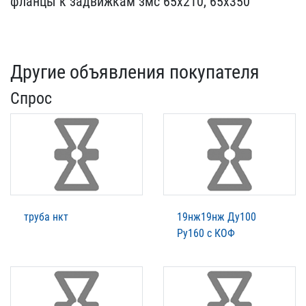
фл​анцы к задвижкам змс 65х​210, 65х350
Другие объявления покупателя
Спрос
труба нкт
19нж19нж Ду100
Ру160 с КОФ