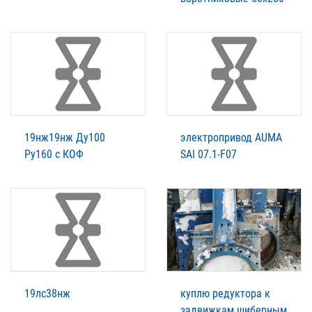
19нж19нж Ду100
электропривод AUMA
Ру160 с КОФ
SAI 07.1-F07
19лс38нж
куплю редуктора к
задвижкам шиберным