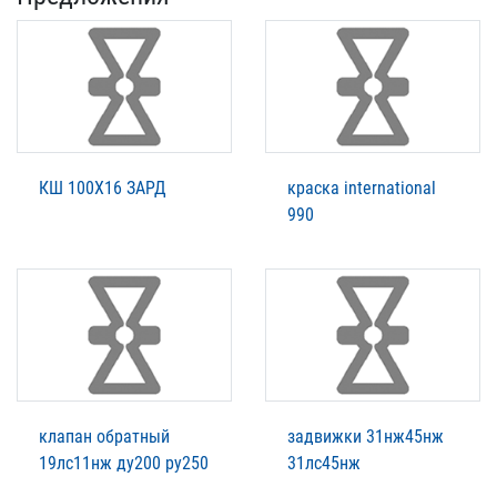
КШ 100Х16 ЗАРД
краска international
990
клапан обратный
задвижки 31нж45нж
19лс11нж ду200 ру250
31лс45нж