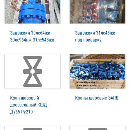
Задвижки 30лс64нж
Задвижки 31лс45нж
30лс964нж 31лс545нж
под приварку
Кран шаровый
Краны шаровые ЗАРД
дроссельный КШД
Ду65 Ру210