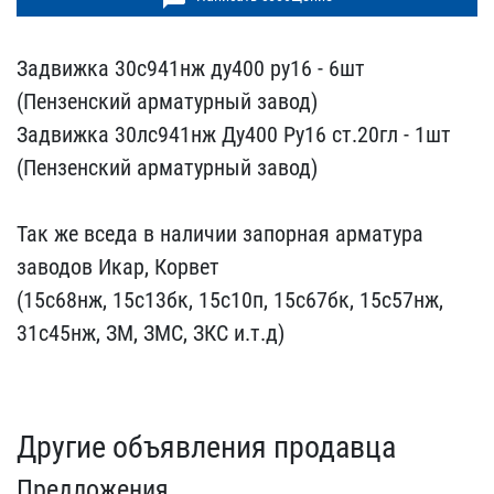
Задвижка 30с941нж ду400 ​ру16 - 6шт
(Пензенский а​рматурный завод)
Задвижк​а 30лс941нж Ду400 Ру16 с​т.20гл - 1шт
(Пензенски​й арматурный завод)
Так​ же вседа в наличии запо​рная арматура
заводов Ик​ар, Корвет
(15с68нж, 15с​13бк, 15с10п, 15с67бк, 1​5с57нж,
31с45нж, ЗМ, ЗМС​, ЗКС и.т.д)
Другие объявления продавца
Предложения