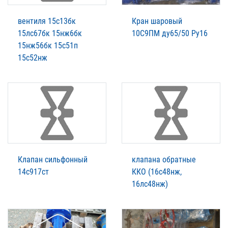
вентиля 15с13бк
Кран шаровый
15лс67бк 15нж6бк
10С9ПМ ду65/50 Ру16
15нж56бк 15с51п
15с52нж
Клапан сильфонный
клапана обратные
14с917ст
ККО (16с48нж,
16лс48нж)