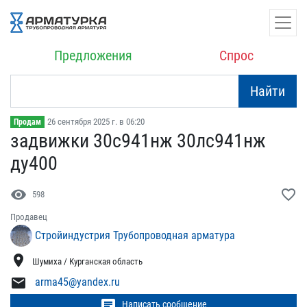
Предложения
Спрос
Найти
26 сентября 2025 г. в 06:20
Продам
задвижки 30с941нж 30лс94​1нж
ду400
visibility
favorite_border
598
Продавец
Стройиндустрия Трубопроводная арматура
location_on
Шумиха / Курганская область
mail
arma45@yandex.ru
chat
Написать сообщение