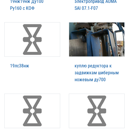
19нж19нж Ду100
электропривод AUMA
Ру160 с КОФ
SAI 07.1-F07
19лс38нж
куплю редуктора к
задвижкам шиберным
ножевым ду700