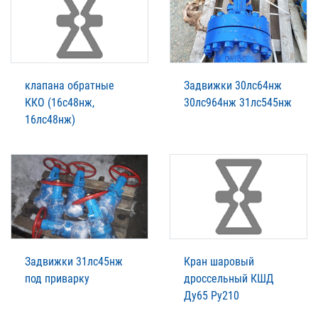
клапана обратные
Задвижки 30лс64нж
ККО (16с48нж,
30лс964нж 31лс545нж
16лс48нж)
Задвижки 31лс45нж
Кран шаровый
под приварку
дроссельный КШД
Ду65 Ру210