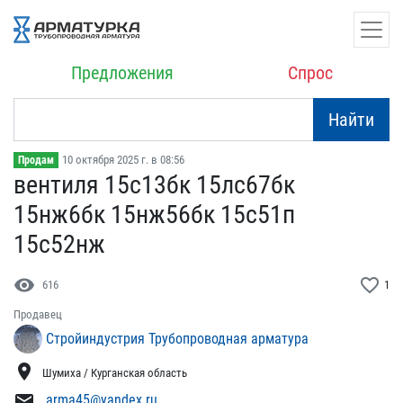
Предложения
Спрос
Найти
10 октября 2025 г. в 08:56
Продам
вентиля 15с13бк 15лс67бк​
15нж6бк 15нж56бк 15с51п​
15с52нж
visibility
favorite_border
616
1
Продавец
Стройиндустрия Трубопроводная арматура
location_on
Шумиха / Курганская область
mail
arma45@yandex.ru