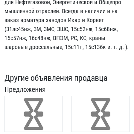
для Нефтегазовой, ​Энергетической и Общепро​
мышленной отраслей. Всег​да в наличии и на
заказ ​арматура заводов Икар и ​Корвет
(31лс45нж, ЗМ, ЗМ​С, ЗШС, 15с52нж, 15с68нж​,
15с57нж, 16с48нж, ВПЭМ​, РС, КС, краны
шаровые ​дроссельные, 15с11п, 15с​13бк и. т. д. ).
Другие объявления продавца
Предложения