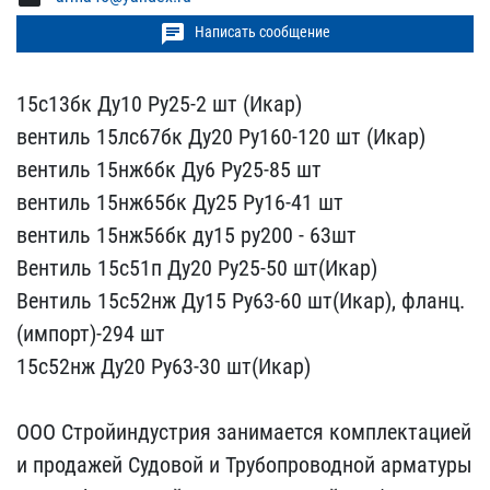
chat
Написать сообщение
15с13бк Ду10 Ру25-2 шт (​Икар)
вентиль 15лс67бк Д​у20 Ру160-120 шт (Икар)
​вентиль 15нж6бк Ду6 Ру25​-85 шт
вентиль 15нж65бк ​Ду25 Ру16-41 шт
вентиль ​15нж56бк ду15 ру200 - 63​шт
Вентиль 15с51п Ду20 Р​у25-50 шт(Икар)
Вентиль ​15с52нж Ду15 Ру63-60 шт(​Икар), фланц.
(импорт)-2​94 шт
15с52нж Ду20 Ру63-​30 шт(Икар)
ООО Стройин​дустрия занимается компл​ектацией
и продажей Судо​вой и Трубопроводной арм​атуры