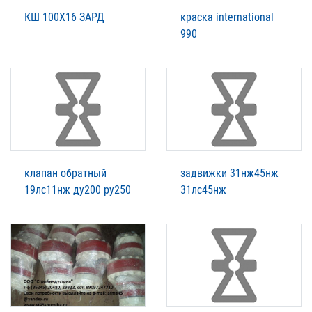
КШ 100Х16 ЗАРД
краска international
990
клапан обратный
задвижки 31нж45нж
19лс11нж ду200 ру250
31лс45нж