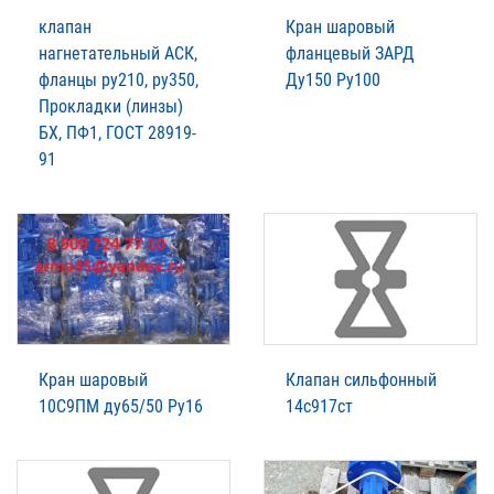
клапан
Кран шаровый
нагнетательный АСК,
фланцевый ЗАРД
фланцы ру210, ру350,
Ду150 Ру100
Прокладки (линзы)
БХ, ПФ1, ГОСТ 28919-
91
Кран шаровый
Клапан сильфонный
10С9ПМ ду65/50 Ру16
14с917ст