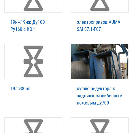
19нж19нж Ду100
электропривод AUMA
Ру160 с КОФ
SAI 07.1-F07
19лс38нж
куплю редуктора к
задвижкам шиберным
ножевым ду700