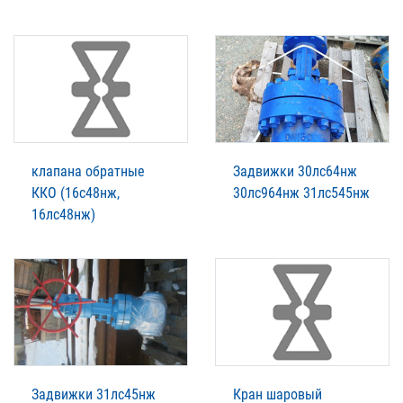
клапана обратные
Задвижки 30лс64нж
ККО (16с48нж,
30лс964нж 31лс545нж
16лс48нж)
Задвижки 31лс45нж
Кран шаровый