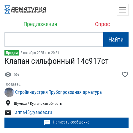
Предложения
Спрос
Найти
8 октября 2025 г. в 20:31
Продам
Клапан сильфонный 14с917​ст
visibility
favorite_border
568
Продавец
Стройиндустрия Трубопроводная арматура
location_on
Шумиха / Курганская область
mail
arma45@yandex.ru
chat
Написать сообщение