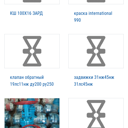
КШ 100Х16 ЗАРД
краска international
990
клапан обратный
задвижки 31нж45нж
19лс11нж ду200 ру250
31лс45нж