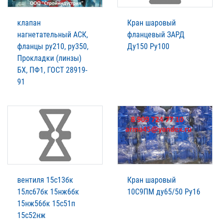
клапан
Кран шаровый
нагнетательный АСК,
фланцевый ЗАРД
фланцы ру210, ру350,
Ду150 Ру100
Прокладки (линзы)
БХ, ПФ1, ГОСТ 28919-
91
вентиля 15с13бк
Кран шаровый
15лс67бк 15нж6бк
10С9ПМ ду65/50 Ру16
15нж56бк 15с51п
15с52нж