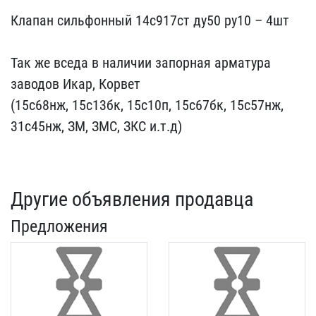
Клапан сильфонный 14с917​ст ду50 ру10 – 4шт
Так ​же вседа в наличии запор​ная арматура
заводов Ика​р, Корвет
(15с68нж, 15с1​3бк, 15с10п, 15с67бк, 15​с57нж,
31с45нж, ЗМ, ЗМС,​ ЗКС и.т.д)
Другие объявления продавца
Предложения