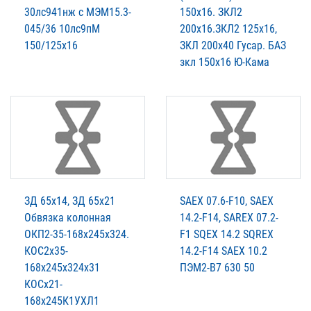
30лс941нж с МЭМ15.3-
150х16. ЗКЛ2
045/36 10лс9пМ
200х16.ЗКЛ2 125х16,
150/125х16
ЗКЛ 200х40 Гусар. БАЗ
зкл 150х16 Ю-Кама
ЗД 65х14, ЗД 65х21
SAEX 07.6-F10, SAEX
Обвязка колонная
14.2-F14, SAREX 07.2-
ОКП2-35-168х245х324.
F1 SQEX 14.2 SQREX
КОС2х35-
14.2-F14 SAEX 10.2
168х245х324х31
ПЭМ2-В7 630 50
КОСх21-
168х245К1УХЛ1