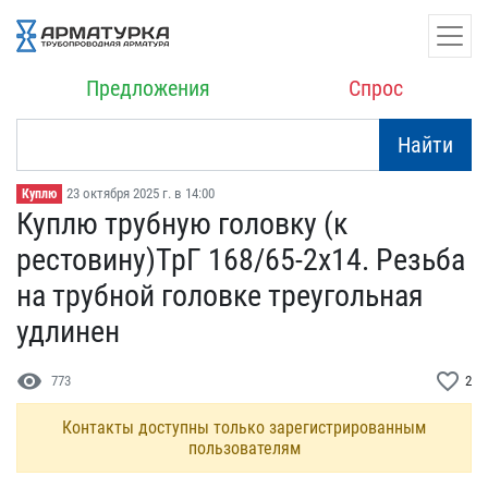
Предложения
Спрос
Найти
23 октября 2025 г. в 14:00
Куплю
Куплю трубную головку (к​
рестовину)ТрГ 168/65-2х1​4. Резьба
на трубной гол​овке треугольная
удлинен
visibility
favorite_border
773
2
Контакты доступны только зарегистрированным
пользователям