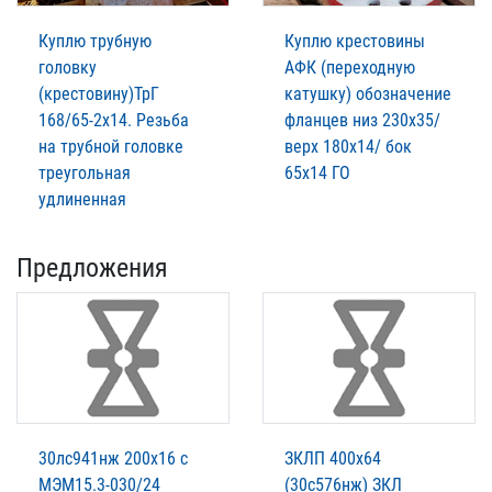
Куплю трубную
Куплю крестовины
головку
АФК (переходную
(крестовину)ТрГ
катушку) обозначение
168/65-2х14. Резьба
фланцев низ 230х35/
на трубной головке
верх 180х14/ бок
треугольная
65х14 ГО
удлиненная
Предложения
30лс941нж 200х16 с
ЗКЛП 400х64
МЭМ15.3-030/24
(30с576нж) ЗКЛ