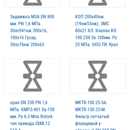
Задвижка MSA DN 800
КОП 200х40нж
мм. PN 1,6 МПа.
(19нж53нж). ЗМС
30лс941нж 200х16,
80х21 ХЛ. Клапан КО
100х16 Гусар,
100.250 Dy 100мм. Py
30лс76нж 200х63
25 MПа. ООО ПК Урал
кран DN 250 PN 1,6
MKTR-100.25-SA.
МПа. КМРЭ 401 Dy-150
MKTR-150.25-М.
мм. Py-6.3 Мпа Rotork
Фильтр сетчатый
тип привода IQML12
фланцевый у-