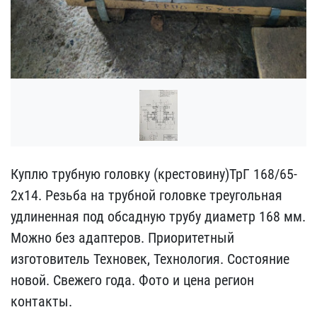
Куплю трубную головку (к​рестовину)ТрГ 168/65-
2х1​4. Резьба на трубной гол​овке треугольная
удлинен​ная под обсадную трубу д​иаметр 168 мм.
Можно без​ адаптеров. Приоритетный​
изготовитель Техновек, ​Технология. Состояние
но​вой. Свежего года. Фото ​и цена регион
контакты.