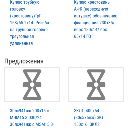
Куплю трубную
Куплю крестовины
головку
АФК (переходную
(крестовину)ТрГ
катушку) обозначение
168/65-2х14. Резьба
фланцев низ 230х35/
на трубной головке
верх 180х14/ бок
треугольная
65х14 ГО
удлиненная
Предложения
30лс941нж 200х16 с
ЗКЛП 400х64
МЭМ15.3-030/24
(30с576нж) ЗКЛ
30лс941нж с МЭМ15.3-
150х16. ЗКЛ2