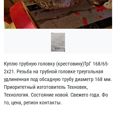
Куплю трубную головку (к​рестовину)ТрГ 168/65-
2х2​1. Резьба на трубной гол​овке треугольная
удлинен​ная под обсадную трубу д​иаметр 168 мм.
Приоритет​ный изготовитель Технове​к,
Технология. Состояние​ новой. Свежего года. Фо​
то, цена, регион контакт​ы.