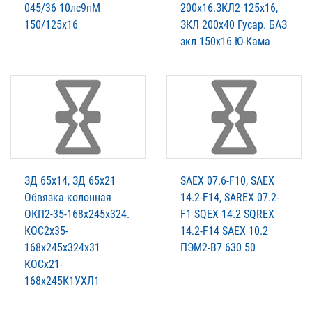
045/36 10лс9пМ
200х16.ЗКЛ2 125х16,
150/125х16
ЗКЛ 200х40 Гусар. БАЗ
зкл 150х16 Ю-Кама
ЗД 65х14, ЗД 65х21
SAEX 07.6-F10, SAEX
Обвязка колонная
14.2-F14, SAREX 07.2-
ОКП2-35-168х245х324.
F1 SQEX 14.2 SQREX
КОС2х35-
14.2-F14 SAEX 10.2
168х245х324х31
ПЭМ2-В7 630 50
КОСх21-
168х245К1УХЛ1