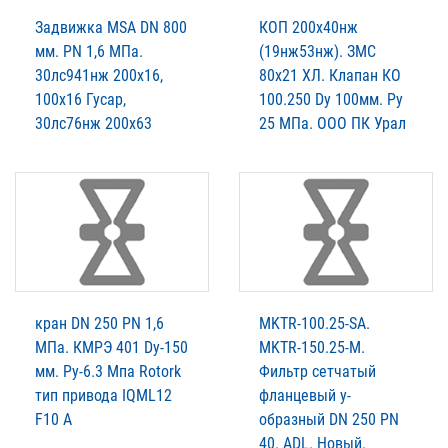
Задвижка MSA DN 800
КОП 200х40нж
мм. PN 1,6 МПа.
(19нж53нж). ЗМС
30лс941нж 200х16,
80х21 ХЛ. Клапан КО
100х16 Гусар,
100.250 Dy 100мм. Py
30лс76нж 200х63
25 MПа. ООО ПК Урал
кран DN 250 PN 1,6
MKTR-100.25-SA.
МПа. КМРЭ 401 Dy-150
MKTR-150.25-М.
мм. Py-6.3 Мпа Rotork
Фильтр сетчатый
тип привода IQML12
фланцевый у-
F10 A
образный DN 250 PN
40. ADL. Новый.