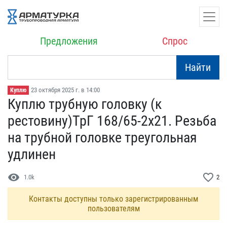
Предложения
Спрос
Найти
23 октября 2025 г. в 14:00
Куплю
Куплю трубную головку (к​
рестовину)ТрГ 168/65-2х2​1. Резьба
на трубной гол​овке треугольная
удлинен
visibility
favorite_border
1.0k
2
Контакты доступны только зарегистрированным
пользователям