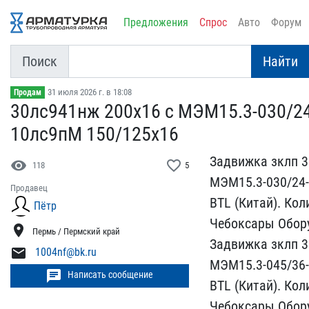
Предложения
Спрос
Авто
Форум
Поиск
Найти
31 июля 2026 г. в 18:08
Продам
30лс941нж 200х16 с МЭМ15​.3-030/2
10лс9пМ 150​/125х16
Задвижка зклп 3
visibility
favorite_border
118
5
МЭМ15.3-030​/24-
Продавец
BTL (Китай). К​о
Пётр
Чебоксары Обору
location_on
Пермь / Пермский край
Задвижка зк​лп 3
mail
1004nf@bk.ru
МЭМ15.3-045/36-3
chat
Написать сообщение
B​TL (Китай). Ко
Чебо​ксары Обору