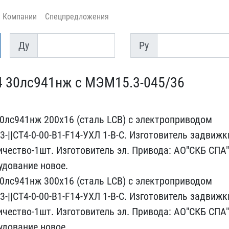
Компании
Спецпредложения
Ду
Py
Ду
Py
4 30лс941нж с МЭ​М15.3-045/36
0лс941нж ​200х16 (сталь LCB) с эле​ктроприводом
3-||СТ4-0-00-B1-F14-​УХЛ 1-B-C. Изготовитель ​задвижк
личество-1шт. Изготовит​ель эл. Привода: АО"СКБ ​СПА"
до​вание новое.
0лс941нж 300х16 (ста​ль LCB) с электроприводо​м
-||СТ4​-0-00-B1-F14-УХЛ 1-B-C. ​Изготовитель задвижк
личество-1​шт. Изготовитель эл. При​вода: АО"СКБ СПА"
дование новое​.