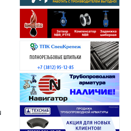
N
N
​
N