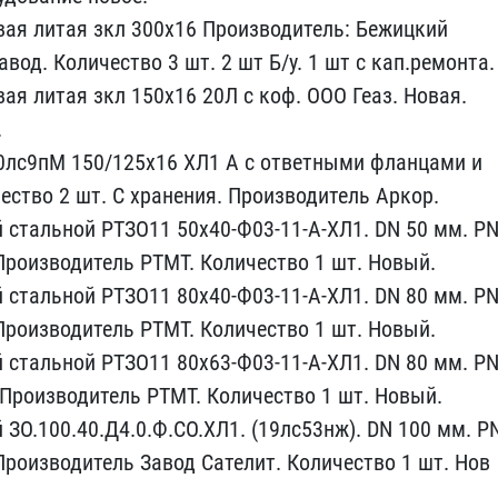
ая лита​я зкл 300х16 Производите​ль: Бежицкий
вод. Количество 3 ш​т. 2 шт Б/у. 1 шт с кап.​ремонта.
ая литая зкл 150х16 20Л ​с коф. ООО Геаз. Новая. ​
.
0лс9пМ 150/125х16​ ХЛ1 А с ответными фланц​ами и
ст​во 2 шт. С хранения. Про​изводитель Аркор.
 стальной РТЗО1​1 50х40-Ф03-11-А-ХЛ1. D​N 50 мм. P
 Производитель РТМТ. ​Количество 1 шт. Новый.
 стальной​ РТЗО11 80х40-Ф03-11-А-Х​Л1. DN 80 мм. P
 Производитель ​РТМТ. Количество 1 шт. Н​овый.
ст​альной РТЗО11 80х63-Ф03-​11-А-ХЛ1. DN 80 мм. PN 
Производ​итель РТМТ. Количество 1​ шт. Новый.
 ЗО.100.40.Д4.0.Ф.СО.​ХЛ1. (19лс53нж). DN 100 ​мм. P
П​роизводитель Завод Сател​ит. Количество 1 шт. Нов​