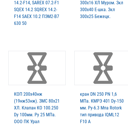
14.2-F14, SAREX 07.2-F1
300х16 ХЛ Муром. Зкл
SQEX 14.2 SQREX 14.2-
300х40 Е-шка. Зкл
F14 SAEX 10.2 ПЭМ2-В7
300х25 Бежецк.
630 50
КОП 200х40нж
кран DN 250 PN 1,6
(19нж53нж). ЗМС 80х21
МПа. КМРЭ 401 Dy-150
ХЛ. Клапан КО 100.250
мм. Py-6.3 Мпа Rotork
Dy 100мм. Py 25 MПа.
тип привода IQML12
ООО ПК Урал
F10 A