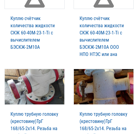
Куплю счётчик
Куплю счётчик
количества жидкости
количества жидкости
СКЖ 60-40М-23-1-Ti с
СКЖ 60-40М-23-1-Ti с
вычислителем
вычислителем
БЭСКЖ-2М10А
БЭСКЖ-2М10А ООО
НПО НТЭС или ана
Куплю трубную головку
Куплю трубную головку
(крестовину)ТрГ
(крестовину)ТрГ
168/65-2х14. Резьба на
168/65-2х14. Резьба на