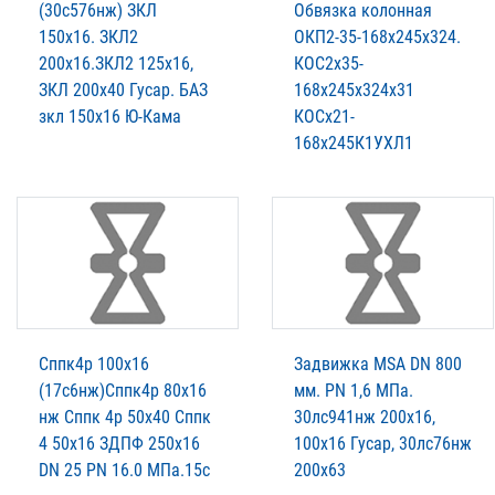
(30с576нж) ЗКЛ
Обвязка колонная
150х16. ЗКЛ2
ОКП2-35-168х245х324.
200х16.ЗКЛ2 125х16,
КОС2х35-
ЗКЛ 200х40 Гусар. БАЗ
168х245х324х31
зкл 150х16 Ю-Кама
КОСх21-
168х245К1УХЛ1
Сппк4р 100х16
Задвижка MSA DN 800
(17с6нж)Сппк4р 80х16
мм. PN 1,6 МПа.
нж Сппк 4р 50х40 Сппк
30лс941нж 200х16,
4 50х16 ЗДПФ 250х16
100х16 Гусар, 30лс76нж
DN 25 PN 16.0 МПа.15с
200х63