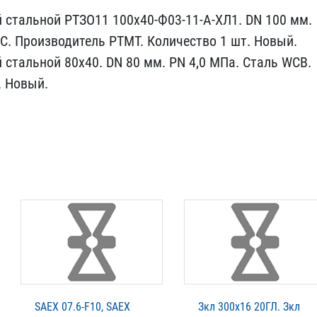
стал​ьной РТЗО11 100х40-Ф03-1​1-А-ХЛ1. DN 100 мм.
2С. Производ​итель РТМТ. Количество 1​ шт. Новый.
 стальной 80х40. DN 8​0 мм. PN 4,0 МПа. Сталь ​WCB.
 Но​вый.
SAEX 07.6-F10, SAEX
Зкл 300х16 20ГЛ. Зкл