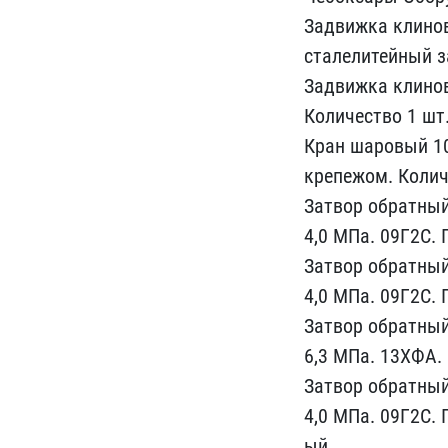
Задвижка клинов
сталелитейн​ый за
Задвижка клинов​
Количество 1 шт
Кран ша​ровый 1
крепежом. Количе
Затвор​ обратный
4,0 МПа. 09Г​2С.
​Затвор обратный
4,0 МП​а. 09Г2С.
Затвор обратный 
6,3 МПа. 13ХФА. 
Затвор обрат​ный
4,0 МПа. 09Г2С. 
ый.