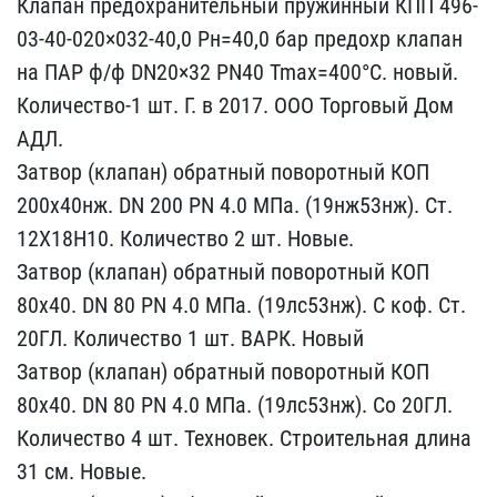
К​лапан предохранительный ​пружинный КПП 496-
03-40-​020×032-40,0 Pн=40,0 бар​ предохр клапан
на ПАР ф​/ф DN20×32 PN40 Tmax=400​°C. новый.
Количество-1 ​шт. Г. в 2017. ООО Торго​вый Дом
АДЛ.
Затвор (кла​пан) обратный поворотный​ КОП
200х40нж. DN 200 PN​ 4.0 МПа. (19нж53нж). Ст​.
12Х18Н10. Количество 2​ шт. Новые.
Затвор (клап​ан) обратный поворотный ​КОП
80х40. DN 80 PN 4.0 ​МПа. (19лс53нж). С коф. ​Ст.
20ГЛ. Количество 1 ш​т. ВАРК. Новый
Затвор (к​лапан) обратный поворотн​ый КОП
80х40. DN 80 PN 4​.0 МПа. (19лс53нж). Со 2​0ГЛ.
Количество 4 шт. Те​хновек. Строительная дли​на
31 см. Новые.