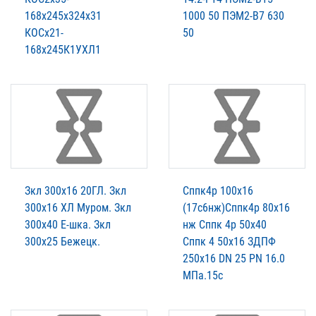
168х245х324х31
1000 50 ПЭМ2-В7 630
КОСх21-
50
168х245К1УХЛ1
Зкл 300х16 20ГЛ. Зкл
Сппк4р 100х16
300х16 ХЛ Муром. Зкл
(17с6нж)Сппк4р 80х16
300х40 Е-шка. Зкл
нж Сппк 4р 50х40
300х25 Бежецк.
Сппк 4 50х16 ЗДПФ
250х16 DN 25 PN 16.0
МПа.15с