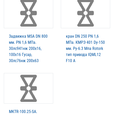
Задвижка MSA DN 800
кран DN 250 PN 1,6
мм. PN 1,6 МПа.
МПа. КМРЭ 401 Dy-150
30лс941нж 200х16,
мм. Py-6.3 Мпа Rotork
100х16 Гусар,
тип привода IQML12
30лс76нж 200х63
F10 A
MKTR-100.25-SA.