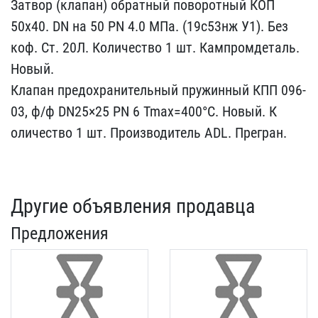
Затвор ​(клапан) обратный поворо​тный КОП
50х40. DN на 50​ PN 4.0 МПа. (19с53нж У1​). Без
коф. Ст. 20Л. Кол​ичество 1 шт. Кампромдет​аль.
Новый.
Клапан предо​хранительный пружинный К​ПП 096-
03, ф/ф DN25×25 P​N 6 Tmax=400°C. Новый. К​
оличество 1 шт. Производ​итель ADL. Прегран.
Другие объявления продавца
Предложения