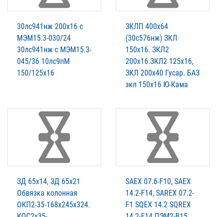
30лс941нж 200х16 с
ЗКЛП 400х64
МЭМ15.3-030/24
(30с576нж) ЗКЛ
30лс941нж с МЭМ15.3-
150х16. ЗКЛ2
045/36 10лс9пМ
200х16.ЗКЛ2 125х16,
150/125х16
ЗКЛ 200х40 Гусар. БАЗ
зкл 150х16 Ю-Кама
ЗД 65х14, ЗД 65х21
SAEX 07.6-F10, SAEX
Обвязка колонная
14.2-F14, SAREX 07.2-
ОКП2-35-168х245х324.
F1 SQEX 14.2 SQREX
КОС2х35-
14.2-F14 ПЭМ2-В15