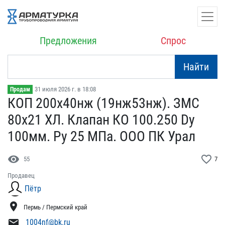
Предложения
Спрос
Найти
31 июля 2026 г. в 18:08
Продам
КОП 200х40нж (19нж53нж).​ ЗМС
80х21 ХЛ. Клапан КО​ 100.250 Dy
100мм. Py 25​ MПа. ООО ПК Урал
visibility
favorite_border
55
7
Продавец
Пётр
location_on
Пермь / Пермский край
mail
1004nf@bk.ru