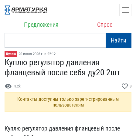
Предложения
Спрос
Найти
20 июля 2026 г. в 22:12
Куплю
Куплю регулятор давления​
фланцевый после себя д​у20 2шт
visibility
favorite_border
3.2k
8
Контакты доступны только зарегистрированным
пользователям
Куплю регулятор давления​ фланцевый после