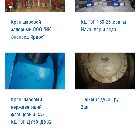
Кран шаровой
КШТВГ 150-25 ,краны
запорный ООО "ИК
Naval пар и вода
Энепред-Ярдос"
Кран шаровый
19с76нж ду200 ру16
нержавеющий
2шт
фланцевый САЗ ,
КШТВГ ДУ50 ,ДУ32