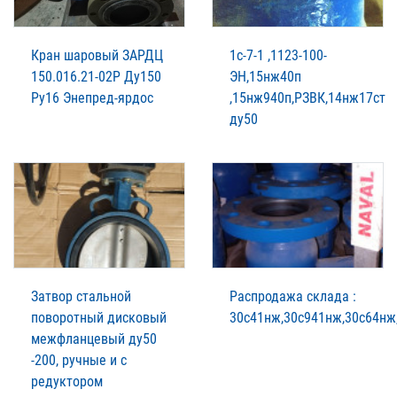
Кран шаровый ЗАРДЦ
1с-7-1 ,1123-100-
150.016.21-02Р Ду150
ЭН,15нж40п
Ру16 Энепред-ярдос
,15нж940п,РЗВК,14нж17ст
ду50
Затвор стальной
Распродажа склада :
поворотный дисковый
30с41нж,30с941нж,30с64нж
межфланцевый ду50
-200, ручные и с
редуктором