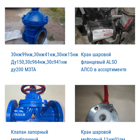
30нж99нж,30нж41нж,30нж15нж
Кран шаровой
Ду150,30с964нж,30с941нж
фланцевый ALSO
ду200 МЗТА
АЛСО в ассортименте
Клапан запорный
Кран шаровой
мембранный
муфтовый 11нж01пм