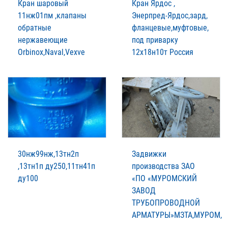
Кран шаровый
Кран Ярдос ,
11нж01пм ,клапаны
Энерпред-Ярдос,зард,
обратные
фланцевые,муфтовые,
нержавеющие
под приварку
Orbinox,Naval,Vexve
12х18н10т Россия
30нж99нж,13тн2п
Задвижки
,13тн1п ду250,11тн41п
производства ЗАО
ду100
«ПО «МУРОМСКИЙ
ЗАВОД
ТРУБОПРОВОДНОЙ
АРМАТУРЫ»МЗТА,МУРОМ,