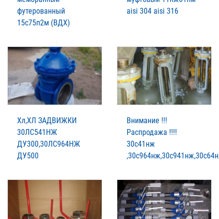
футерованный
aisi 304 aisi 316
15с75п2м (ВДХ)
Хл,ХЛ ЗАДВИЖКИ
Внимание !!!
30ЛС541НЖ
Распродажа !!!!
ДУ300,30ЛС964НЖ
30с41нж
ДУ500
,30с964нж,30с941нж,30с64