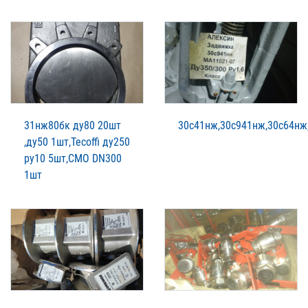
31нж80бк ду80 20шт
30с41нж,30с941нж,30с64нж
,ду50 1шт,Tecoffi ду250
ру10 5шт,CMO DN300
1шт