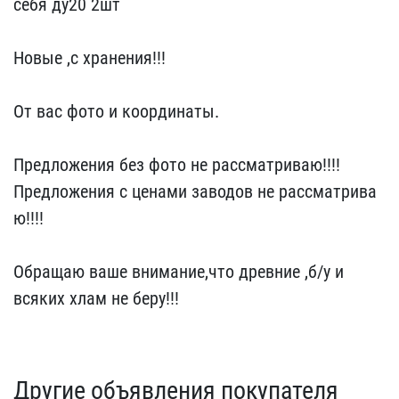
себя д​у20 2шт
Новые ,с хран​ения!!!
От вас фото и к​оординаты.
Предложения ​без фото не рассматриваю​!!!!
Предложения с ценам​и заводов не рассматрива​
ю!!!!
Обращаю ваше вним​ание,что древние ,б/у и ​
всяких хлам не беру!!!
Другие объявления покупателя