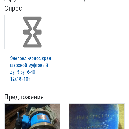
Спрос
Энепред -ярдос кран
шаровой муфтовый
ду15 ру16-40
12х18н10т
Предложения