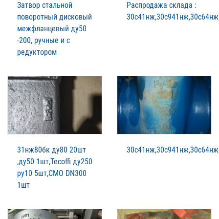
Затвор стальной
Распродажа склада :
поворотный дисковый
30с41нж,30с941нж,30с64нж
межфланцевый ду50
-200, ручные и с
редуктором
31нж80бк ду80 20шт
30с41нж,30с941нж,30с64нж
,ду50 1шт,Tecoffi ду250
ру10 5шт,CMO DN300
1шт