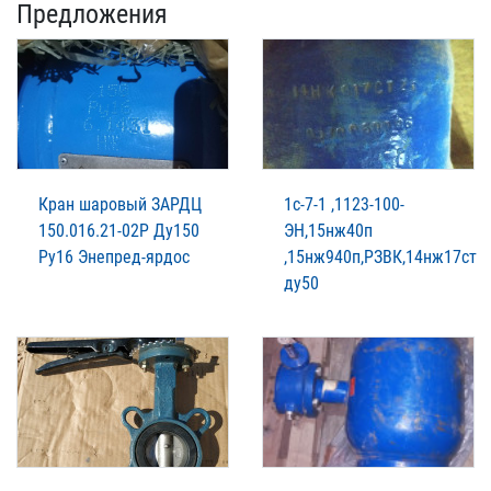
Предложения
Кран шаровый ЗАРДЦ
1с-7-1 ,1123-100-
150.016.21-02Р Ду150
ЭН,15нж40п
Ру16 Энепред-ярдос
,15нж940п,РЗВК,14нж17ст
ду50