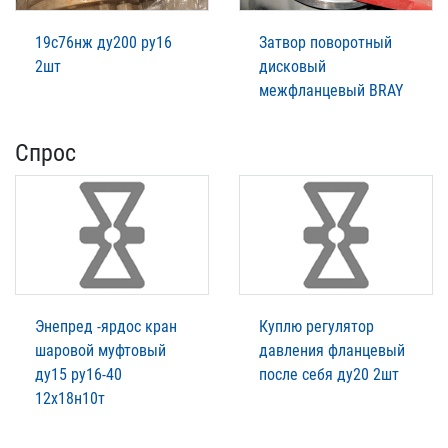
19с76нж ду200 ру16
Затвор поворотный
2шт
дисковый
межфланцевый BRAY
Спрос
Энепред -ярдос кран
Куплю регулятор
шаровой муфтовый
давления фланцевый
ду15 ру16-40
после себя ду20 2шт
12х18н10т