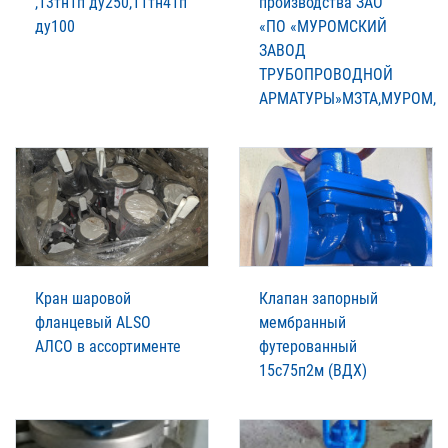
,13тн1п ду250,11тн41п
производства ЗАО
ду100
«ПО «МУРОМСКИЙ
ЗАВОД
ТРУБОПРОВОДНОЙ
АРМАТУРЫ»МЗТА,МУРОМ,
Кран шаровой
Клапан запорный
фланцевый ALSO
мембранный
АЛСО в ассортименте
футерованный
15с75п2м (ВДХ)