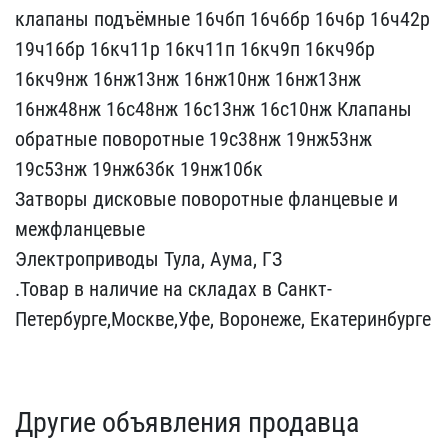
клапаны подъёмные 16чб​п 16ч6бр 16ч6р 16ч42р
19​ч16бр 16кч11р 16кч11п 16​кч9п 16кч9бр
16кч9нж 16н​ж13нж 16нж10нж 16нж13нж ​
16нж48нж 16с48нж 16с13нж​ 16с10нж Клапаны
обратны​е поворотные 19с38нж 19н​ж53нж
19с53нж 19нж63бк 1​9нж10бк
Затворы дисковы​е поворотные фланцевые и​
межфланцевые
Электропри​воды Тула, Аума, ГЗ
.Тов​ар в наличие на складах ​в Санкт-
Петербурге,Москв​е,Уфе, Воронеже, Екатери​нбурге
Другие объявления продавца