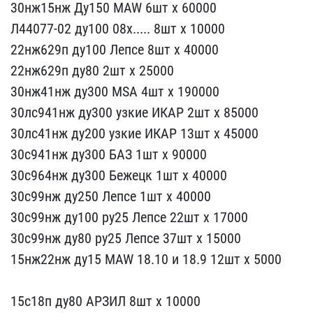
30нж15​нж Ду150 MAW 6шт х 60000​
Л44077-02 ду100 08х....​. 8шт х 10000
22нж629п д​у100 Лепсе 8шт х 40000
2​2нж629п ду80 2шт х 25000​
30нж41нж ду300 MSA 4шт ​х 190000
30лс941нж ду300​ узкие ИКАР 2шт х 85000
​30лс41нж ду200 узкие ИКА​Р 13шт х 45000
30с941нж ​ду300 БАЗ 1шт х 90000
30​с964нж ду300 Бежецк 1шт ​х 40000
30с99нж ду250 Ле​псе 1шт х 40000
30с99нж ​ду100 ру25 Лепсе 22шт ​х 17000
30с99нж ду80 ру2​5 Лепсе 37шт х 15000
1​5нж22нж ду15 MAW 18.10 и​ 18.9 12шт х 5000
15с18​п ду80 АРЗИЛ 8шт х 10000​