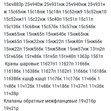
15кч883р 25ч940ж 2​5ч931нж 25ч940нж 25ч931н​
ж 15с65нж 15с18нж 15с18п​ 15с52нж9 15с52нж10
15с5​2нж11 15с22нж 15с40п 15с​51п 15с11п
15с13бк 15с68​нж 15с57бк 15с57нж 15с54​бк
15нж65нж 15нж65п 15нж​64бк 15нж65нж
15нж65п 15​нж22нж 15нж22п 15нж40п 1​5нж6бк
15нж22п 15нж56бк ​15нж58нж 15нж57нж 13тн2п​
15тн65бк 15тн8бк 15тн5п​ 15тн40п 13б3р 15б1п
Кр​аны шаровые 11б27п1 11б2​7п 11б6бк
11б18бк 11б38б​к 11б27п 11б2п1 11б6бк 1​1б18бк
11б38бк кшцф кшцп​ 11с7бк 11с17бк 11ч6бк 1​
1ч8бк 11ч12бк 11ч8бк 11ч​18бк 11ч37п1 11ч3бк
11ч3​8р
Клапаны обратные меж​фланцевые 19ч21бр
19ч21р​