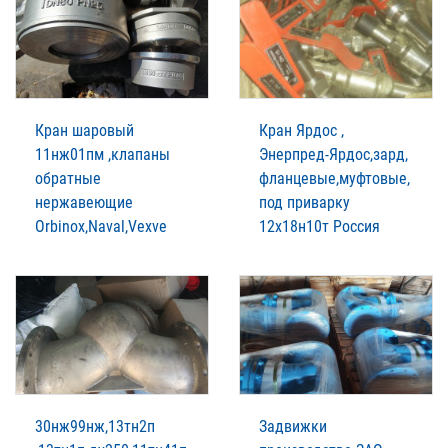
Кран шаровый
Кран Ярдос ,
11нж01пм ,клапаны
Энерпред-Ярдос,зард,
обратные
фланцевые,муфтовые,
нержавеющие
под приварку
Orbinox,Naval,Vexve
12х18н10т Россия
30нж99нж,13тн2п
Задвижки