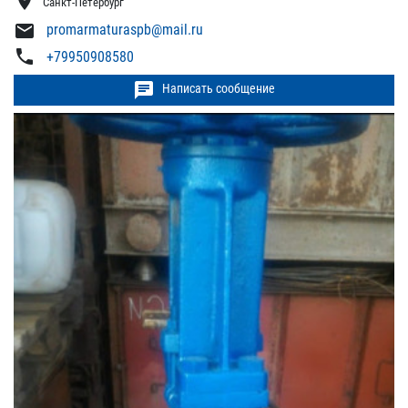
location_on
Санкт-Петербург
mail
promarmaturaspb@mail.ru
phone
+79950908580
chat
Написать сообщение