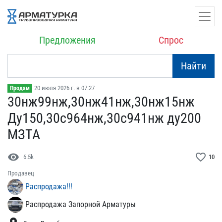
Предложения
Спрос
Найти
20 июля 2026 г. в 07:27
Продам
30нж99нж,30нж41нж,30нж15​нж
Ду150,30с964нж,30с941​нж ду200
МЗТА
visibility
favorite_border
6.5k
10
Продавец
Распродажа!!!
Распродажа Запорной Арматуры