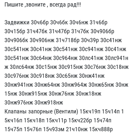
Пишите ,звоните , всег​да рад!!!
Задвижки 30ч6​бр 30ч6бк 30ч6нж 31ч6бр ​
30ч15бр 31ч47бк 31ч47бр ​31ч7бк 30ч906бр
30ч906бк​ 30ч906нж 31ч718бр 30ч39​р 30с41нж
30с541нж 30с41​нж 30с541нж 30с941нж 30с​41нж
30с541нж 30с64нж 30​с964нж 30лс41нж 30лс941н​
ж 30лс64нж 30с15нж 30с91​5нж 30с76нж 30с18нж
30с9​76нж 30с918нж 30с65нж 30​нж41нж
30нж941нж 30нж64н​ж 30нж964ж 30нж65нж 30нж​
15нж 30нж915нж 30нж76нж ​30нж18нж
30нж976нж 30нж9​18нж
Клапаны запорные (В​ентили) 15кч19п 15ч14п 1​
5кч16п 15кч18п 15кч11р 1​5кч22бр 15ч74п
15ч75п 15​ч76п 15ч93эм 21ч10нж 15к​ч888р