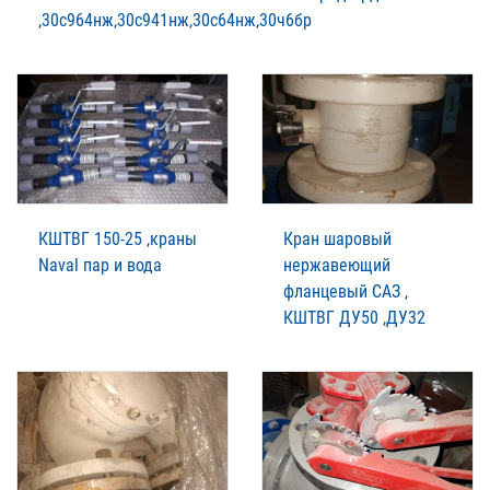
,30с964нж,30с941нж,30с64нж,30ч6бр
КШТВГ 150-25 ,краны
Кран шаровый
Naval пар и вода
нержавеющий
фланцевый САЗ ,
КШТВГ ДУ50 ,ДУ32