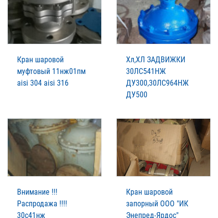
Кран шаровой
Хл,ХЛ ЗАДВИЖКИ
муфтовый 11нж01пм
30ЛС541НЖ
aisi 304 aisi 316
ДУ300,30ЛС964НЖ
ДУ500
Внимание !!!
Кран шаровой
Распродажа !!!!
запорный ООО "ИК
30с41нж
Энепред-Ярдос"