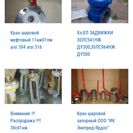
Кран шаровой
Хл,ХЛ ЗАДВИЖКИ
муфтовый 11нж01пм
30ЛС541НЖ
aisi 304 aisi 316
ДУ300,30ЛС964НЖ
ДУ500
Внимание !!!
Кран шаровой
Распродажа !!!!
запорный ООО "ИК
30с41нж
Энепред-Ярдос"