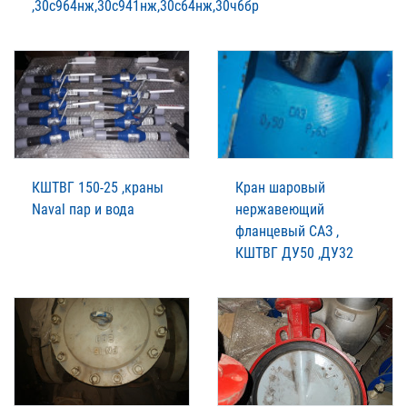
,30с964нж,30с941нж,30с64нж,30ч6бр
КШТВГ 150-25 ,краны
Кран шаровый
Naval пар и вода
нержавеющий
фланцевый САЗ ,
КШТВГ ДУ50 ,ДУ32