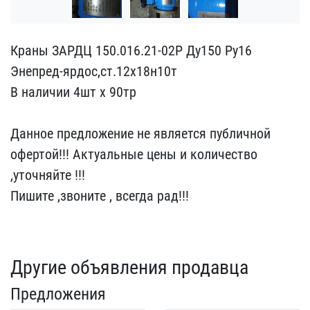
Краны ЗАРДЦ 150.016.21-0​2Р Ду150 Ру16
Энепред-яр​дос,ст.12х18н10т
В нали​чии 4шт х 90тр
Данное ​предложение не является ​публичной
офертой!!! Акт​уальные цены и количеств​о
,уточняйте !!!
Пишите ​,звоните , всегда рад!!!​
Другие объявления продавца
Предложения