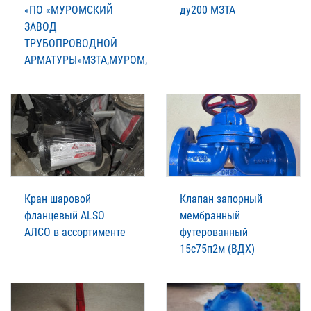
«ПО «МУРОМСКИЙ
ду200 МЗТА
ЗАВОД
ТРУБОПРОВОДНОЙ
АРМАТУРЫ»МЗТА,МУРОМ,
Кран шаровой
Клапан запорный
фланцевый ALSO
мембранный
АЛСО в ассортименте
футерованный
15с75п2м (ВДХ)