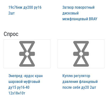
19с76нж ду200 ру16
Затвор поворотный
2шт
дисковый
межфланцевый BRAY
Спрос
Энепред -ярдос кран
Куплю регулятор
шаровой муфтовый
давления фланцевый
ду15 ру16-40
после себя ду20 2шт
12х18н10т