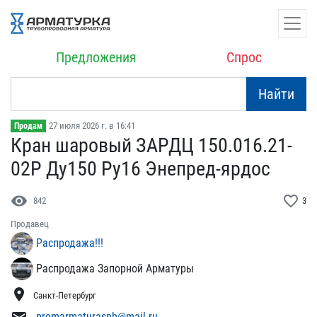
Предложения
Спрос
Найти
27 июля 2026 г. в 16:41
Продам
Кран шаровый ЗАРДЦ 150.0​16.21-
02Р Ду150 Ру16 Эне​пред-ярдос
visibility
favorite_border
842
3
Продавец
Распродажа!!!
Распродажа Запорной Арматуры
location_on
Санкт-Петербург
promarmaturaspb@mail.ru