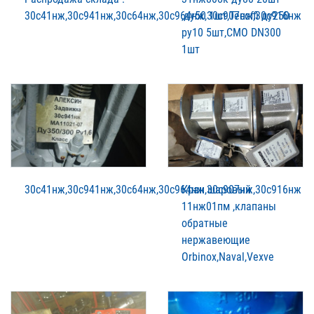
30с41нж,30с941нж,30с64нж,30с964нж,30с907нж,30с916нж
,ду50 1шт,Tecoffi ду250
ру10 5шт,CMO DN300
1шт
30с41нж,30с941нж,30с64нж,30с964нж,30с907нж,30с916нж
Кран шаровый
11нж01пм ,клапаны
обратные
нержавеющие
Orbinox,Naval,Vexve