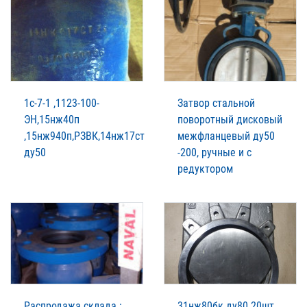
1с-7-1 ,1123-100-
Затвор стальной
ЭН,15нж40п
поворотный дисковый
,15нж940п,РЗВК,14нж17ст
межфланцевый ду50
ду50
-200, ручные и с
редуктором
Распродажа склада :
31нж80бк ду80 20шт