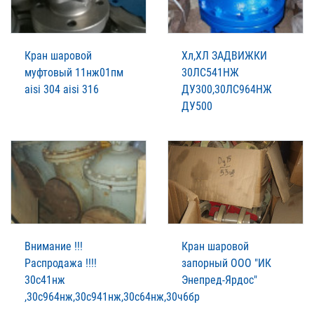
Кран шаровой
Хл,ХЛ ЗАДВИЖКИ
муфтовый 11нж01пм
30ЛС541НЖ
aisi 304 aisi 316
ДУ300,30ЛС964НЖ
ДУ500
Внимание !!!
Кран шаровой
Распродажа !!!!
запорный ООО "ИК
30с41нж
Энепред-Ярдос"
,30с964нж,30с941нж,30с64нж,30ч6бр