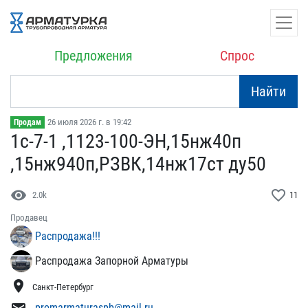
Предложения
Спрос
Найти
26 июля 2026 г. в 19:42
Продам
1с-7-1 ,1123-100-ЭН,15н​ж40п
,15нж940п,РЗВК,14нж​17ст ду50
visibility
favorite_border
2.0k
11
Продавец
Распродажа!!!
Распродажа Запорной Арматуры
location_on
Санкт-Петербург
promarmaturaspb@mail.ru