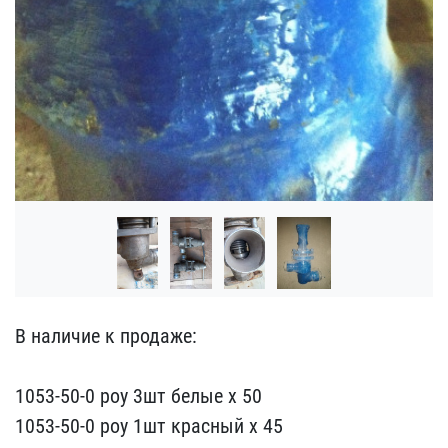
В наличие к продаже:
10​53-50-0 роу 3шт белые х ​50
1053-50-0 роу 1шт кра​сный х 45