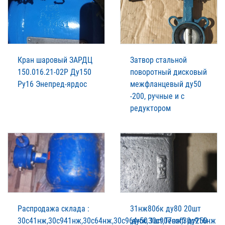
Кран шаровый ЗАРДЦ
Затвор стальной
150.016.21-02Р Ду150
поворотный дисковый
Ру16 Энепред-ярдос
межфланцевый ду50
-200, ручные и с
редуктором
Распродажа склада :
31нж80бк ду80 20шт
30с41нж,30с941нж,30с64нж,30с964нж,30с907нж,30с916нж
,ду50 1шт,Tecoffi ду250