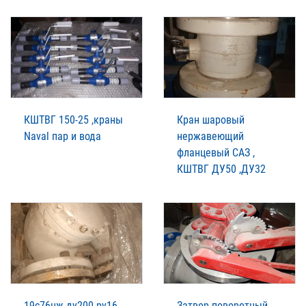
КШТВГ 150-25 ,краны
Кран шаровый
Naval пар и вода
нержавеющий
фланцевый САЗ ,
КШТВГ ДУ50 ,ДУ32
19с76нж ду200 ру16
Затвор поворотный