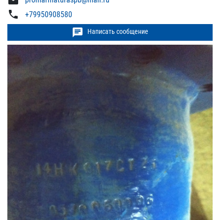
mail
phone
+79950908580
chat
Написать сообщение