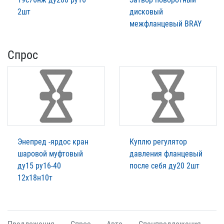
2шт
дисковый
межфланцевый BRAY
Спрос
Энепред -ярдос кран
Куплю регулятор
шаровой муфтовый
давления фланцевый
ду15 ру16-40
после себя ду20 2шт
12х18н10т