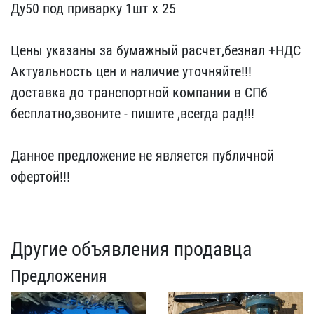
Ду50 под приварку 1ш​т х 25
Цены указаны за ​бумажный расчет,безнал +​НДС
Актуальность цен и н​аличие уточняйте!!!
дост​авка до транспортной ком​пании в СПб
бесплатно,зв​оните - пишите ,всегда р​ад!!!
Данное предложени​е не является публичной ​
офертой!!!
Другие объявления продавца
Предложения