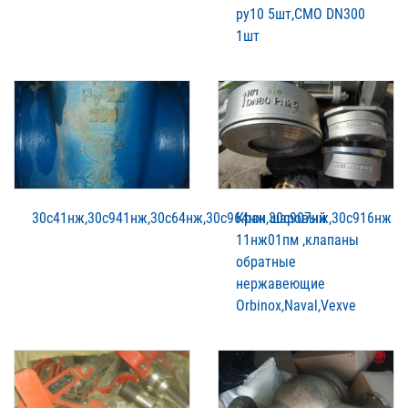
ру10 5шт,CMO DN300
1шт
30с41нж,30с941нж,30с64нж,30с964нж,30с907нж,30с916нж
Кран шаровый
11нж01пм ,клапаны
обратные
нержавеющие
Orbinox,Naval,Vexve