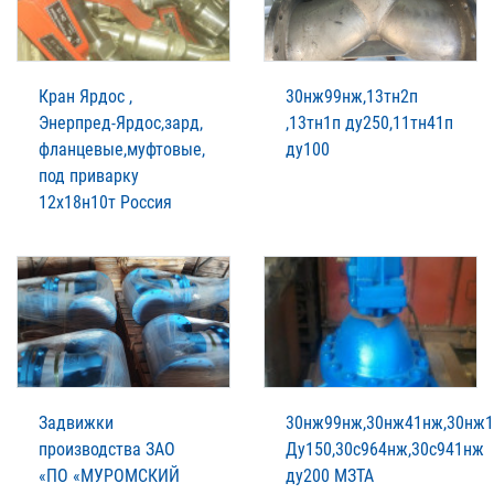
Кран Ярдос ,
30нж99нж,13тн2п
Энерпред-Ярдос,зард,
,13тн1п ду250,11тн41п
фланцевые,муфтовые,
ду100
под приварку
12х18н10т Россия
Задвижки
30нж99нж,30нж41нж,30нж
производства ЗАО
Ду150,30с964нж,30с941нж
«ПО «МУРОМСКИЙ
ду200 МЗТА