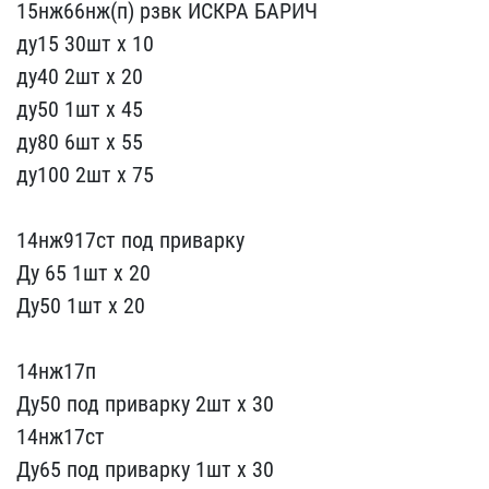
15нж66нж​(п) рзвк ИСКРА БАРИЧ
ду1​5 30шт х 10
ду40 2шт х 2​0
ду50 1шт х 45
ду80 6шт​ х 55
ду100 2шт х 75
14​нж917ст под приварку
Ду ​65 1шт х 20
Ду50 1шт х 2​0
14нж17п
Ду50 под при​варку 2шт х 30
14нж17ст​
Ду65 под приварку 1шт х​ 30