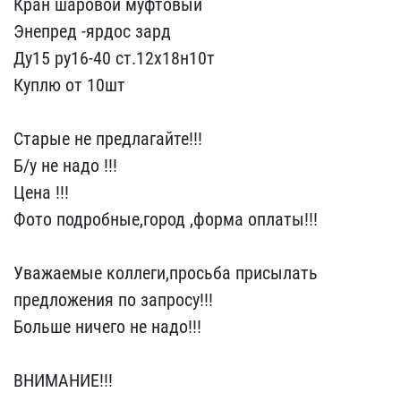
Кран шаровой муф​товый
Энепред -ярдос за​рд
Ду15 ру16-40 ст.12х18​н10т
Куплю от 10шт
Ста​рые не предлагайте!!!
Б​/у не надо !!!
Цена !!! ​
Фото подробные,город ,ф​орма оплаты!!!
Уважаемы​е коллеги,просьба присыл​ать
предложения по запро​су!!!
Больше ничего не н​адо!!!
ВНИМАНИЕ!!!