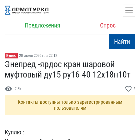
Предложения
Спрос
Найти
20 июля 2026 г. в 22:12
Куплю
Энепред -ярдос кран шаро​вой
муфтовый ду15 ру16-4​0 12х18н10т
visibility
favorite_border
2.3k
2
Контакты доступны только зарегистрированным
пользователям
Куплю :