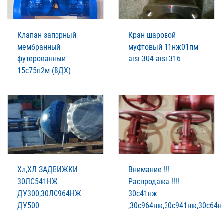
Клапан запорный
Кран шаровой
мембранный
муфтовый 11нж01пм
футерованный
aisi 304 aisi 316
15с75п2м (ВДХ)
Хл,ХЛ ЗАДВИЖКИ
Внимание !!!
30ЛС541НЖ
Распродажа !!!!
ДУ300,30ЛС964НЖ
30с41нж
ДУ500
,30с964нж,30с941нж,30с64