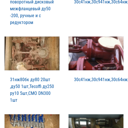
поворотный дисковый
30с41нж,30с941нж,30с64нж
межфланцевый ду50
-200, ручные и с
редуктором
31нж80бк ду80 20шт
30с41нж,30с941нж,30с64нж
,ду50 1шт,Tecoffi ду250
ру10 5шт,CMO DN300
1шт