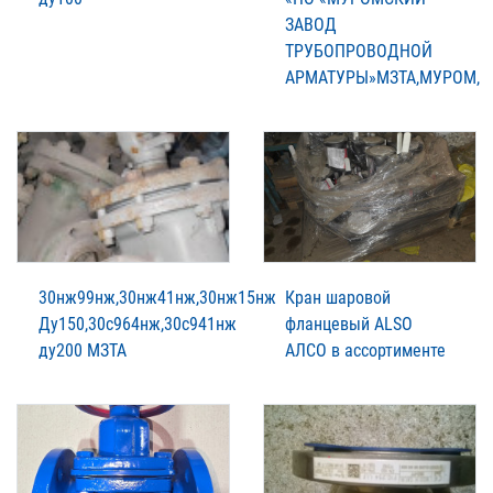
ЗАВОД
ТРУБОПРОВОДНОЙ
АРМАТУРЫ»МЗТА,МУРОМ,
30нж99нж,30нж41нж,30нж15нж
Кран шаровой
Ду150,30с964нж,30с941нж
фланцевый ALSO
ду200 МЗТА
АЛСО в ассортименте