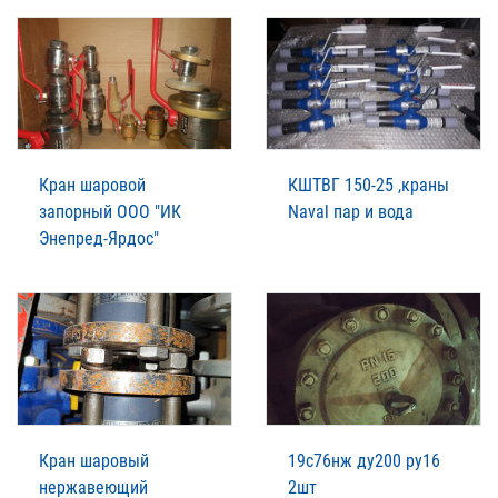
Кран шаровой
КШТВГ 150-25 ,краны
запорный ООО "ИК
Naval пар и вода
Энепред-Ярдос"
Кран шаровый
19с76нж ду200 ру16
нержавеющий
2шт