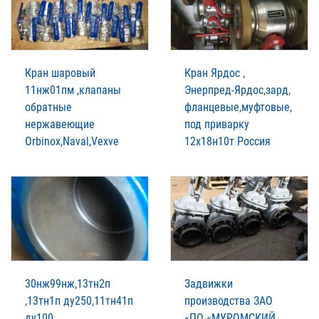
Кран шаровый
Кран Ярдос ,
11нж01пм ,клапаны
Энерпред-Ярдос,зард,
обратные
фланцевые,муфтовые,
нержавеющие
под приварку
Orbinox,Naval,Vexve
12х18н10т Россия
30нж99нж,13тн2п
Задвижки
,13тн1п ду250,11тн41п
производства ЗАО
ду100
«ПО «МУРОМСКИЙ