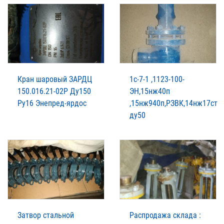
Кран шаровый ЗАРДЦ
1с-7-1 ,1123-100-
150.016.21-02Р Ду150
ЭН,15нж40п
Ру16 Энепред-ярдос
,15нж940п,РЗВК,14нж17ст
ду50
Затвор стальной
Распродажа склада :