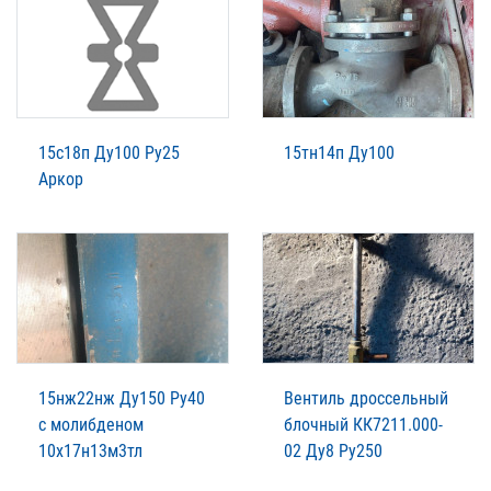
15с18п Ду100 Ру25
15тн14п Ду100
Аркор
15нж22нж Ду150 Ру40
Вентиль дроссельный
с молибденом
блочный КК7211.000-
10х17н13м3тл
02 Ду8 Ру250