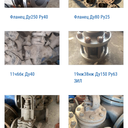
Фланец Ду250 Ру40
Фланец Ду80 Ру25
11ч6бк Ду40
19нж38нж Ду150 Ру63
ЗИЛ