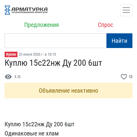
Предложения
Спрос
Найти
23 июня 2026 г. в 18:10
Куплю
Куплю 15с22нж Ду 200 6шт
visibility
favorite_border
4.2k
12
Объявление неактивно
Куплю 15с22нж Ду 200 6ш​т
Одинаковые не хлам