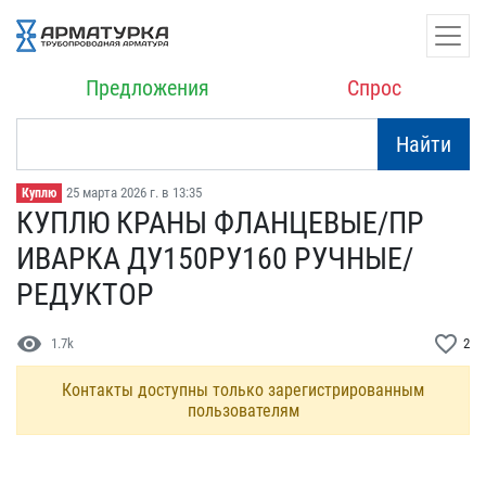
Предложения
Спрос
Найти
25 марта 2026 г. в 13:35
Куплю
КУПЛЮ КРАНЫ ФЛАНЦЕВЫЕ/ПР​
ИВАРКА ДУ150РУ160 РУЧНЫЕ​/
РЕДУКТОР
visibility
favorite_border
1.7k
2
Контакты доступны только зарегистрированным
пользователям