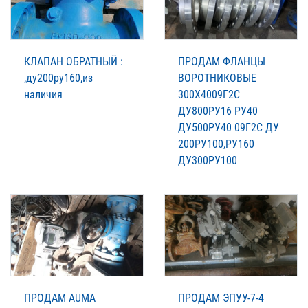
КЛАПАН ОБРАТНЫЙ :
ПРОДАМ ФЛАНЦЫ
,ду200ру160,из
ВОРОТНИКОВЫЕ
наличия
300Х4009Г2С
ДУ800РУ16 РУ40
ДУ500РУ40 09Г2С ДУ
200РУ100,РУ160
ДУ300РУ100
ПРОДАМ AUMA
ПРОДАМ ЭПУУ-7-4