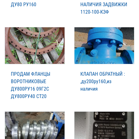
ДУ80 РУ160
НАЛИЧИЯ ЗАДВИЖКИ
1120-100-КЗФ
ПРОДАМ ФЛАНЦЫ
КЛАПАН ОБРАТНЫЙ :
ВОРОТНИКОВЫЕ
,ду200ру160,из
ДУ800РУ16 09Г2С
наличия
ДУ800РУ40 СТ20