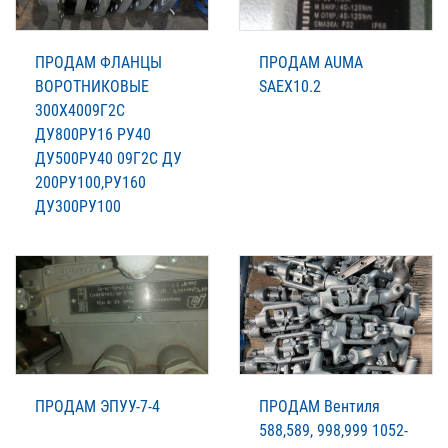
ПРОДАМ ФЛАНЦЫ
ПРОДАМ AUMA
ВОРОТНИКОВЫЕ
SAEX10.2
300Х4009Г2С
ДУ800РУ16 РУ40
ДУ500РУ40 09Г2С ДУ
200РУ100,РУ160
ДУ300РУ100
ПРОДАМ ЭПУУ-7-4
ПРОДАМ Вентиля
588,589, 998,999 1052-