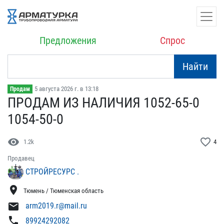
Предложения
Спрос
Найти
5 августа 2026 г. в 13:18
Продам
ПРОДАМ ИЗ НАЛИЧИЯ 1052-6​5-0
1054-50-0
visibility
favorite_border
1.2k
4
Продавец
СТРОЙРЕСУРС .
location_on
Тюмень / Тюменская область
mail
arm2019.r@mail.ru
phone
89924292082