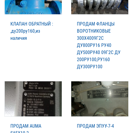
КЛАПАН ОБРАТНЫЙ :
ПРОДАМ ФЛАНЦЫ
,ду200ру160,из
ВОРОТНИКОВЫЕ
наличия
300Х4009Г2С
ДУ800РУ16 РУ40
ДУ500РУ40 09Г2С ДУ
200РУ100,РУ160
ДУ300РУ100
ПРОДАМ AUMA
ПРОДАМ ЭПУУ-7-4