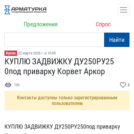
Предложения
Спрос
Найти
22 марта 2026 г. в 10:09
Куплю
КУПЛЮ ЗАДВИЖКУ ДУ250РУ25​
0под приварку Корвет Арк​ор
visibility
favorite_border
104
2
Контакты доступны только зарегистрированным
пользователям
КУПЛЮ ЗАДВИЖКУ ДУ250РУ25​0под приварку