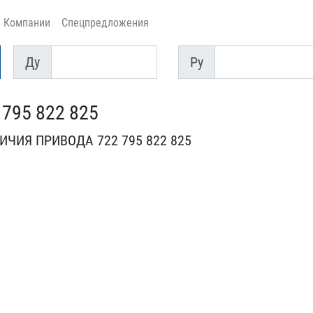
Компании
Спецпредложения
Ду
Py
Ду
Py
795 822 825
ЧИЯ ПРИВОД​А 722 795 822 825