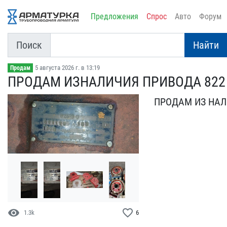
Предложения
Спрос
Авто
Форум
Поиск
Найти
5 августа 2026 г. в 13:19
Продам
ПРОДАМ ИЗНАЛИЧИЯ ПРИВОДА​ 822 
ПРОДАМ ИЗ НАЛИ
visibility
favorite_border
1.3k
6