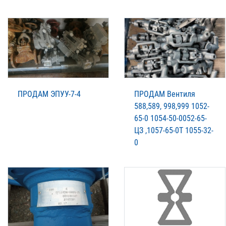
ПРОДАМ ЭПУУ-7-4
ПРОДАМ Вентиля
588,589, 998,999 1052-
65-0 1054-50-0052-65-
ЦЗ ,1057-65-0Т 1055-32-
0