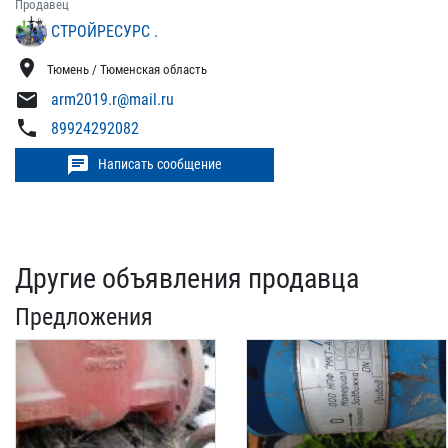
Продавец
СТРОЙРЕСУРС .
location_on
Тюмень / Тюменская область
mail
arm2019.r@mail.ru
phone
89924292082
chat
Написать сообщение
Другие объявления продавца
Предложения