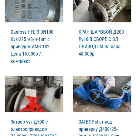
Danfoss HFE 3 DN100
КРАН ШАРОВОЙ Д200
Kvs-225 м3/ч-1шт с
Ру16 В СБОРЕ С ЭЛ
приводом АМВ 182.
ПРИВОДОМ Ва цена
Цена 18.000р /
48.000р.
комплект.
Затвор чуг Д500 с
ЗАТВОРЫ ст под
электроприводом
приварку Д400/25-