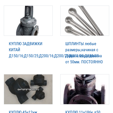
КУПЛЮ ЗАДВИЖКИ
ШПЛИНТЫ любые
КИТАЙ
размеры,начиная с
Д150/16;Д150/25;Д200/16;Д200/25;Д250/25;Д300/25
Д4мм и выше,длинна
от 50мм. ПОСТОЯННО
КУПЛЮ 45ч12нж
КУПЛЮ 11ч18бк д50