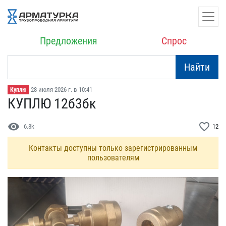
Предложения
Спрос
Найти
28 июля 2026 г. в 10:41
Куплю
КУПЛЮ 12б3бк
visibility
favorite_border
6.8k
12
Контакты доступны только зарегистрированным
пользователям