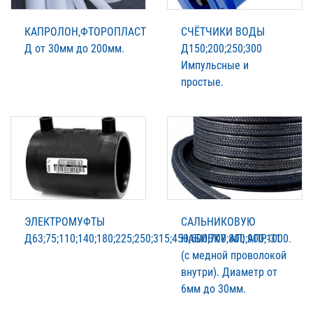
КАПРОЛОН,ФТОРОПЛАСТ
СЧЁТЧИКИ ВОДЫ
Д от 30мм до 200мм.
Д150;200;250;300
Импульсные и
простые.
ЭЛЕКТРОМУФТЫ
САЛЬНИКОВУЮ
Д63;75;110;140;180;225;250;315;450;600;700;800;900;1000.
НАБИВКУ АП; АПР-31
(с медной проволокой
внутри). Диаметр от
6мм до 30мм.