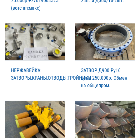
75.000р +77014004525
2шт. и Д300/16-2шт.
(вотс ап;макс)
НЕРЖАВЕЙКА:
ЗАТВОР Д900 Ру16
ЗАТВОРЫ,КРАНЫ,ОТВОДЫ,ТРОЙНИКИ
цена 250.000р. Обмен
на общепром.