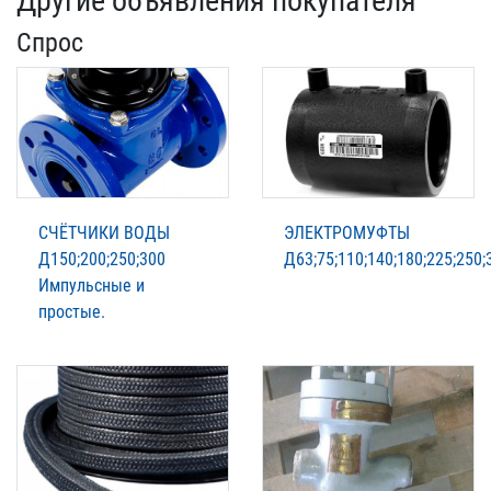
Другие объявления покупателя
Спрос
СЧЁТЧИКИ ВОДЫ
ЭЛЕКТРОМУФТЫ
Д150;200;250;300
Д63;75;110;140;180;225;250;
Импульсные и
простые.