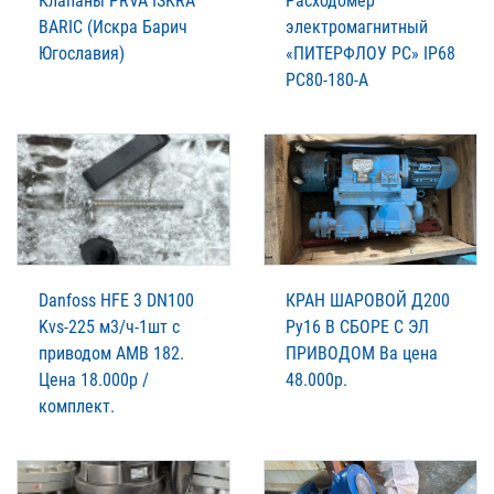
Клапаны PRVA ISKRA
Расходомер
BARIC (Искра Барич
электромагнитный
Югославия)
«ПИТЕРФЛОУ РС» IP68
РС80-180-А
Danfoss HFE 3 DN100
КРАН ШАРОВОЙ Д200
Kvs-225 м3/ч-1шт с
Ру16 В СБОРЕ С ЭЛ
приводом АМВ 182.
ПРИВОДОМ Ва цена
Цена 18.000р /
48.000р.
комплект.