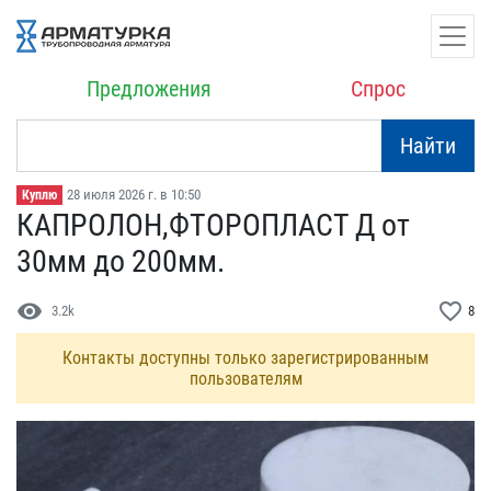
Предложения
Спрос
Найти
28 июля 2026 г. в 10:50
Куплю
КАПРОЛОН,ФТОРОПЛАСТ Д от​
30мм до 200мм.
visibility
favorite_border
3.2k
8
Контакты доступны только зарегистрированным
пользователям