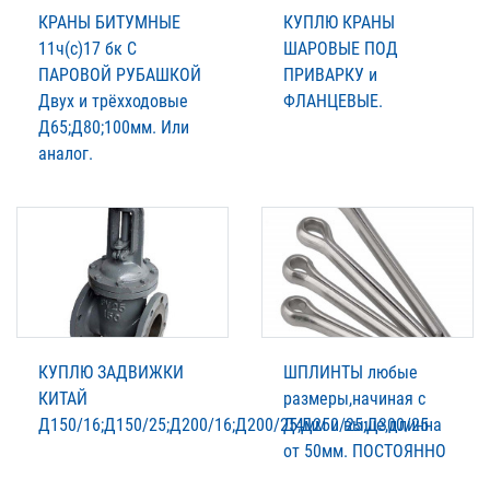
КРАНЫ БИТУМНЫЕ
КУПЛЮ КРАНЫ
11ч(с)17 бк С
ШАРОВЫЕ ПОД
ПАРОВОЙ РУБАШКОЙ
ПРИВАРКУ и
Двух и трёхходовые
ФЛАНЦЕВЫЕ.
Д65;Д80;100мм. Или
аналог.
КУПЛЮ ЗАДВИЖКИ
ШПЛИНТЫ любые
КИТАЙ
размеры,начиная с
Д150/16;Д150/25;Д200/16;Д200/25;Д250/25;Д300/25
Д4мм и выше,длинна
от 50мм. ПОСТОЯННО