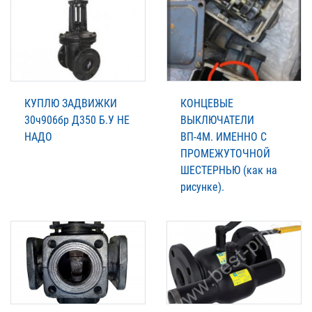
КУПЛЮ ЗАДВИЖКИ
КОНЦЕВЫЕ
30ч906бр Д350 Б.У НЕ
ВЫКЛЮЧАТЕЛИ
НАДО
ВП-4М. ИМЕННО С
ПРОМЕЖУТОЧНОЙ
ШЕСТЕРНЬЮ (как на
рисунке).