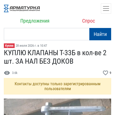
Предложения
Спрос
Найти
28 июля 2026 г. в 10:47
Куплю
КУПЛЮ КЛАПАНЫ Т-33Б в ко​л-ве 2
шт. ЗА НАЛ БЕЗ ДО​КОВ
visibility
favorite_border
3.6k
9
Контакты доступны только зарегистрированным
пользователям