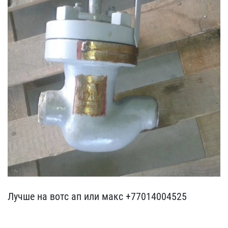
Лучше на вотс ап или мак​с +77014004525