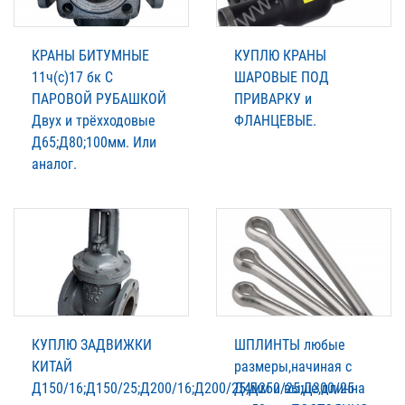
КРАНЫ БИТУМНЫЕ
КУПЛЮ КРАНЫ
11ч(с)17 бк С
ШАРОВЫЕ ПОД
ПАРОВОЙ РУБАШКОЙ
ПРИВАРКУ и
Двух и трёхходовые
ФЛАНЦЕВЫЕ.
Д65;Д80;100мм. Или
аналог.
КУПЛЮ ЗАДВИЖКИ
ШПЛИНТЫ любые
КИТАЙ
размеры,начиная с
Д150/16;Д150/25;Д200/16;Д200/25;Д250/25;Д300/25
Д4мм и выше,длинна