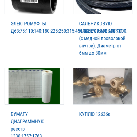
ЭЛЕКТРОМУФТЫ
САЛЬНИКОВУЮ
Д63;75;110;140;180;225;250;315;450;600;700;800;900;1000.
НАБИВКУ АП; АПР-31
(с медной проволокой
внутри). Диаметр от
6мм до 30мм.
БУМАГУ
КУПЛЮ 12б3бк
ДИАГРАММНУЮ
реестр
1338;1757;1763.