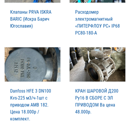
Клапаны PRVA ISKRA
Расходомер
BARIC (Искра Барич
электромагнитный
Югославия)
«ПИТЕРФЛОУ РС» IP68
РС80-180-А
Danfoss HFE 3 DN100
КРАН ШАРОВОЙ Д200
Kvs-225 м3/ч-1шт с
Ру16 В СБОРЕ С ЭЛ
приводом АМВ 182.
ПРИВОДОМ Ва цена
Цена 18.000р /
48.000р.
комплект.