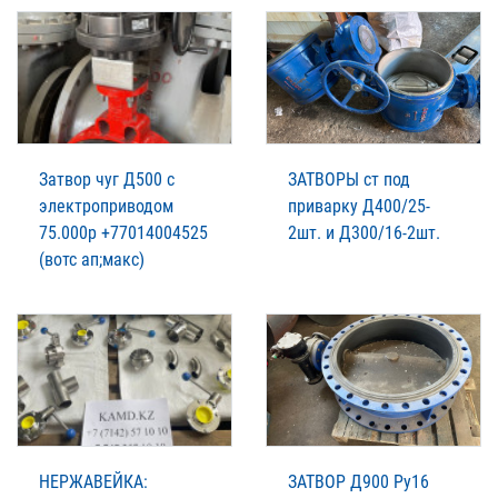
Затвор чуг Д500 с
ЗАТВОРЫ ст под
электроприводом
приварку Д400/25-
75.000р +77014004525
2шт. и Д300/16-2шт.
(вотс ап;макс)
НЕРЖАВЕЙКА:
ЗАТВОР Д900 Ру16