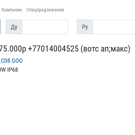
Компании
Спецпредложения
Ду
Py
Ду
Py
75.000р +77014​004525 (вотс ап;макс)
.C08.GOO
0W IP68