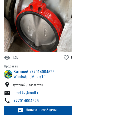
visibility
favorite_border
1.2k
3
Продавец
Виталий +77014004525
WhatsApp,Макс,ТГ
location_on
Кустанай / Казахстан
mail
amd.kz@mail.ru
phone
+77014004525
chat
Написать сообщение