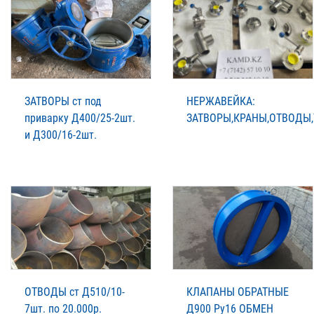
ЗАТВОРЫ ст под
НЕРЖАВЕЙКА:
приварку Д400/25-2шт.
ЗАТВОРЫ,КРАНЫ,ОТВОДЫ
и Д300/16-2шт.
ОТВОДЫ ст Д510/10-
КЛАПАНЫ ОБРАТНЫЕ
7шт. по 20.000р.
Д900 Ру16 ОБМЕН