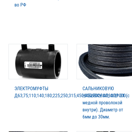
во РФ
ЭЛЕКТРОМУФТЫ
САЛЬНИКОВУЮ
Д63;75;110;140;180;225;250;315;450;600;700;800;900;1000.
НАБИВКУ АП; АПР-31 (с
медной проволокой
внутри). Диаметр от
6мм до 30мм.