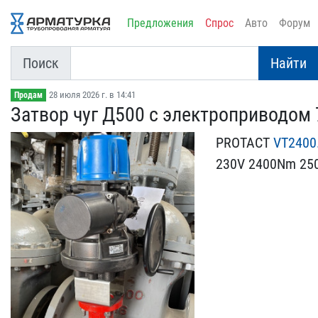
Предложения
Спрос
Авто
Форум
Поиск
Найти
28 июля 2026 г. в 14:41
Продам
Затвор чуг Д500 с электр​оприводом 
PROTACT
VT2400
2​30V 2400Nm 25