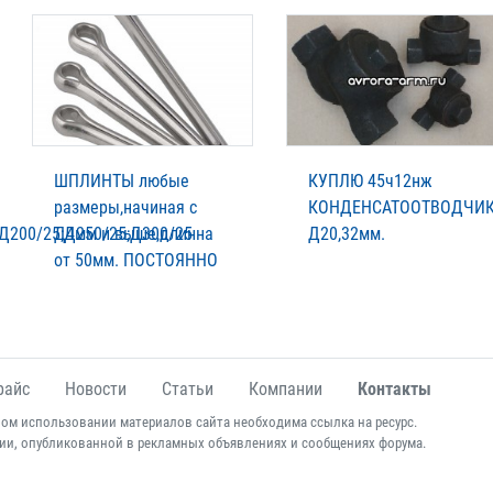
ШПЛИНТЫ любые
КУПЛЮ 45ч12нж
размеры,начиная с
КОНДЕНСАТООТВОДЧИ
;Д200/25;Д250/25;Д300/25
Д4мм и выше,длинна
Д20,32мм.
от 50мм. ПОСТОЯННО
райс
Новости
Статьи
Компании
Контакты
ом использовании материалов сайта необходима ссылка на ресурс.
ии, опубликованной в рекламных объявлениях и сообщениях форума.