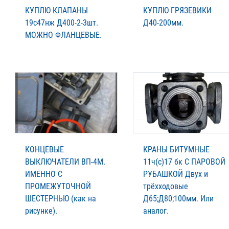
КУПЛЮ КЛАПАНЫ
КУПЛЮ ГРЯЗЕВИКИ
19с47нж Д400-2-3шт.
Д40-200мм.
МОЖНО ФЛАНЦЕВЫЕ.
КОНЦЕВЫЕ
КРАНЫ БИТУМНЫЕ
ВЫКЛЮЧАТЕЛИ ВП-4М.
11ч(с)17 бк С ПАРОВОЙ
ИМЕННО С
РУБАШКОЙ Двух и
ПРОМЕЖУТОЧНОЙ
трёхходовые
ШЕСТЕРНЬЮ (как на
Д65;Д80;100мм. Или
рисунке).
аналог.