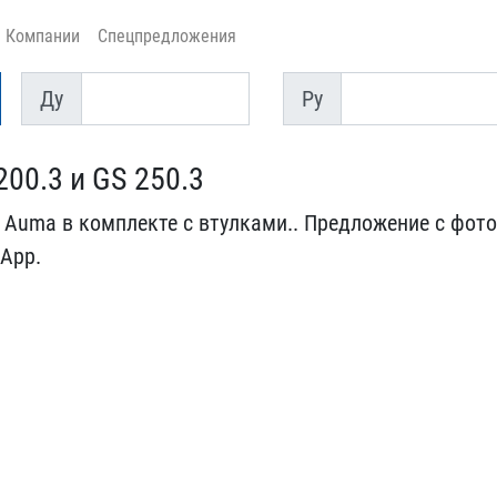
Компании
Спецпредложения
Ду
Py
Ду
Py
00.3 и GS 250​.3
Auma в к​омплекте с втулками.. Пр​едложение с фото
sApp.