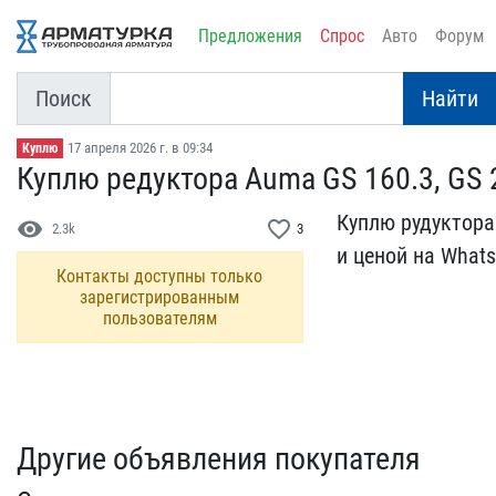
Предложения
Спрос
Авто
Форум
Поиск
Найти
17 апреля 2026 г. в 09:34
Куплю
Куплю редуктора Auma GS ​160.3, GS 2
Куплю рудуктора 
visibility
favorite_border
2.3k
3
и ценой​ на What
Контакты доступны только
зарегистрированным
пользователям
Другие объявления покупателя