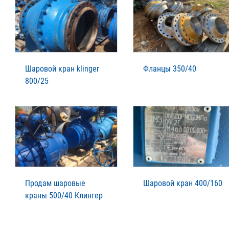
Шаровой кран klinger
Фланцы 350/40
800/25
Продам шаровые
Шаровой кран 400/160
краны 500/40 Клингер