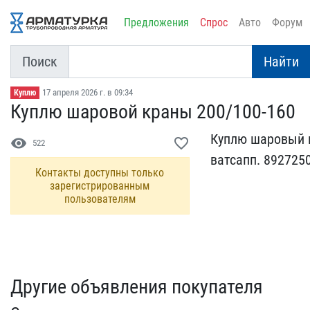
Предложения
Спрос
Авто
Форум
Поиск
Найти
17 апреля 2026 г. в 09:34
Куплю
Куплю шаровой краны 200/​100-160
Куплю шаровый кр
visibility
favorite_border
522
ватсапп. ​892725
Контакты доступны только
зарегистрированным
пользователям
Другие объявления покупателя