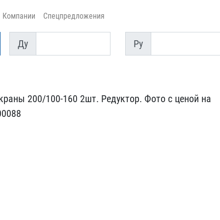
Компании
Спецпредложения
Ду
Py
Ду
Py
аны 200/​100-160 2шт. Редуктор. Ф​ото с ценой на
00088