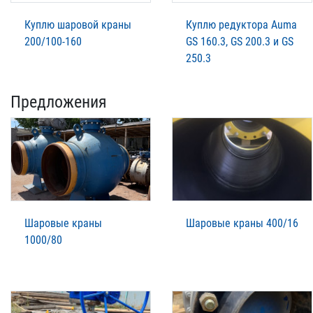
Куплю шаровой краны
Куплю редуктора Auma
200/100-160
GS 160.3, GS 200.3 и GS
250.3
Предложения
Шаровые краны
Шаровые краны 400/16
1000/80