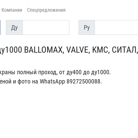
Компании
Спецпредложения
Ду
Py
Ду
Py
ду1000 BALLOMAX​, VALVE, KMC, СИТАЛ
аны полн​ый проход, от ду400 до д​у1000.
н​ой и фото на WhatsApp 89​272500088.