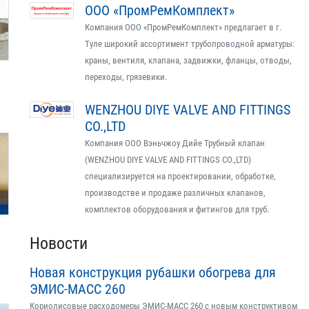
ООО «ПромРемКомплект»
Компания ООО «ПромРемКомплект» предлагает в г.
Туле широкий ассортимент трубопроводной арматуры:
краны, вентиля, клапана, задвижки, фланцы, отводы,
переходы, грязевики.
WENZHOU DIYE VALVE AND FITTINGS
CO.,LTD
Компания ООО Вэньчжоу Дийе Трубный клапан
(WENZHOU DIYE VALVE AND FITTINGS CO.,LTD)
специализируется на проектировании, обработке,
производстве и продаже различных клапанов,
комплектов оборудования и фитингов для труб.
Новости
Новая конструкция рубашки обогрева для
ЭМИС-МАСС 260
Кориолисовые расходомеры ЭМИС-МАСС 260 с новым конструктивом