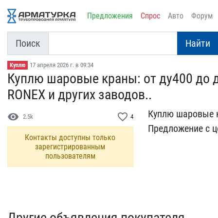
Предложения
Спрос
Авто
Форум
Поиск
Найти
17 апреля 2026 г. в 09:34
Куплю
Куплю шаровые краны: от ​ду400 до 
RON​EX и других заводов..
Куплю шаровые кр
visibility
favorite_border
2.5k
4
Предложение с це
Контакты доступны только
зарегистрированным
пользователям
Другие объявления покупателя