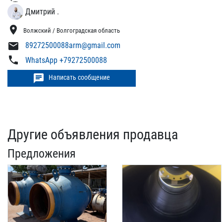
Дмитрий .
location_on
Волжский / Волгоградская область
mail
89272500088arm@gmail.com
phone
WhatsApp +79272500088
chat
Написать сообщение
Другие объявления продавца
Предложения