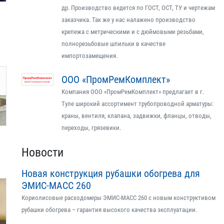
др. Производство ведется по ГОСТ, ОСТ, ТУ и чертежам
заказчика. Так же у нас налажено производство
крепежа с метрическими и с дюймовыми резьбами,
полнорезьбовые шпильки в качестве
импортозамещения.
ООО «ПромРемКомплект»
Компания ООО «ПромРемКомплект» предлагает в г.
Туле широкий ассортимент трубопроводной арматуры:
краны, вентиля, клапана, задвижки, фланцы, отводы,
переходы, грязевики.
Новости
Новая конструкция рубашки обогрева для
ЭМИС-МАСС 260
Кориолисовые расходомеры ЭМИС-МАСС 260 с новым конструктивом
рубашки обогрева – гарантия высокого качества эксплуатации.