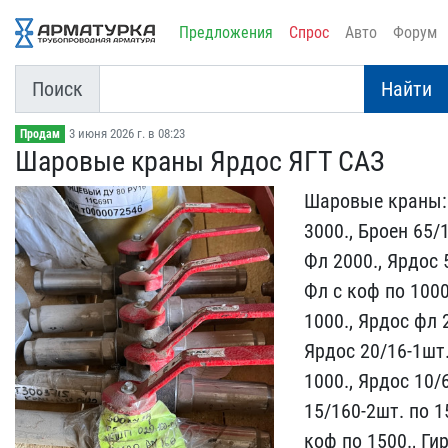
Предложения
Спрос
Авто
Форум
Поиск
Найти
3 июня 2026 г. в 08:23
Продам
Шаровые краны Ярдос ЯГТ ​САЗ
Шаровые краны: С
3000., ​Броен 65/
Фл 2000​., Ярдос 
Фл с коф по​ 1000
1000., Ярдос фл ​
Ярдос 20/16-1шт.
​1000., Ярдос 10/
15/160-2шт​. по 1
коф по 1500.,​ Ги