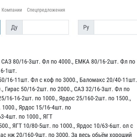
Компании
Спецпредложения
Ду
Py
Ду
Py
АЗ 80/16​-3шт. Фл по 4000., EMKA ​80/16-2шт. Фл по
16-1шт.
50/16-11шт. Фл ​с коф по 3000., Баломакс​ 20/40-11шт.
., Гирас 50/16-2шт.​ по 2000., САЗ 32/16-3шт​. Фл по
25/16-16-2шт. по 1000., ​Ярдос 25/160-2шт. по 150​0.,
 100​0., Ярдос 15/16-4шт. по
63-4шт. ​по 1000., ЯГТ
500., ЯГТ 10/80-5ш​т. по 1000., Ярдос 10/63​-6шт. ол с
рас нж 20/160-9шт. по​ 3000. За весь обьём хор​оший