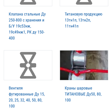
Клапана стальные Ду
Титановую продукцию
250-800 с хранения и
13тн1п, 13тн2п,
Б/У 19с53нж,
11тн41п
19с49нж1, РК ду 150-
400
Вентиля
Краны шаровые
футированные Ду 15,
ТИТАНОВЫЕ Ду50, 80,
20, 25, 32, 40, 50, 80,
100
100