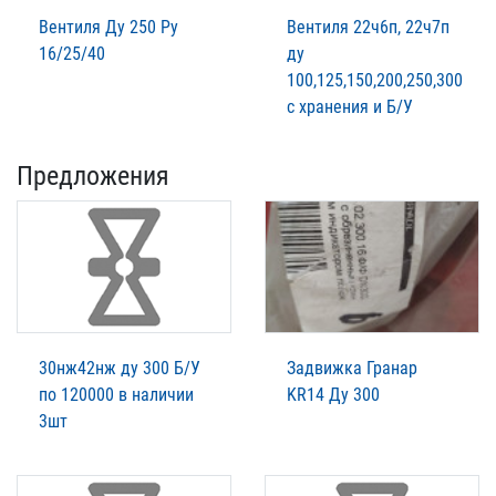
Вентиля Ду 250 Ру
Вентиля 22ч6п, 22ч7п
16/25/40
ду
100,125,150,200,250,300
с хранения и Б/У
Предложения
30нж42нж ду 300 Б/У
Задвижка Гранар
по 120000 в наличии
KR14 Ду 300
3шт