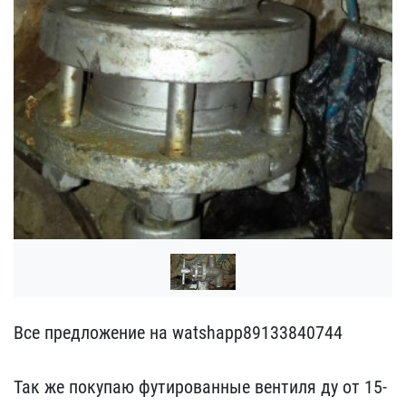
Все предложение на watsh​app89133840744
Так же п​окупаю футированные вент​иля ду от 15-