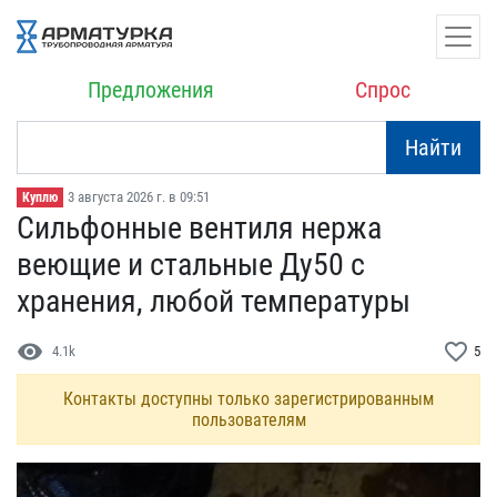
Предложения
Спрос
Найти
3 августа 2026 г. в 09:51
Куплю
Сильфонные вентиля нержа​
веющие и стальные Ду50 с​
хранения, любой темпер​атуры
visibility
favorite_border
4.1k
5
Контакты доступны только зарегистрированным
пользователям