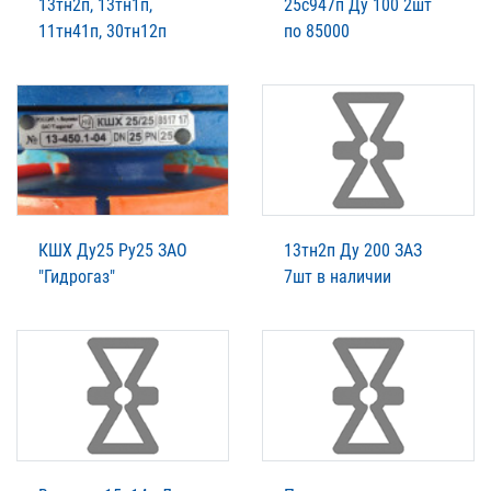
13тн2п, 13тн1п,
25с947п Ду 100 2шт
11тн41п, 30тн12п
по 85000
КШХ Ду25 Ру25 ЗАО
13тн2п Ду 200 ЗАЗ
"Гидрогаз"
7шт в наличии