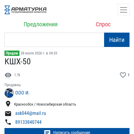
Предложения
Спрос
Найти
28 июля 2026 г. в 04:33
Продам
КШХ-50
visibility
favorite_border
1.7k
1
Продавец
ООО И.
location_on
Краснообск / Новосибирская область
mail
ask044@mail.ru
phone
89133840744
chat
Написать сообщение