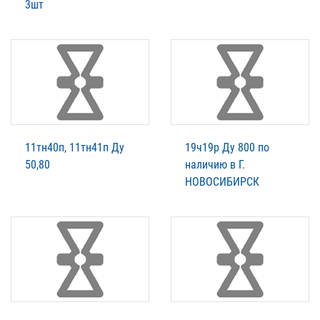
3шт
11тн40п, 11тн41п Ду
19ч19р Ду 800 по
50,80
наличию в Г.
НОВОСИБИРСК