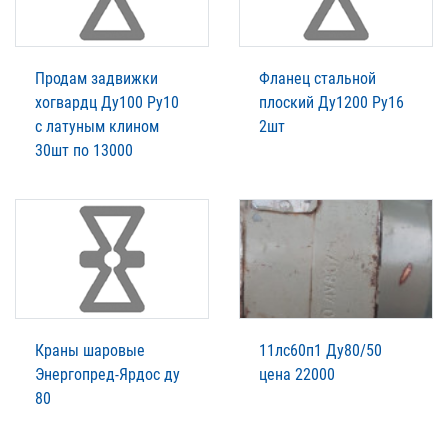
Продам задвижки
Фланец стальной
хогвардц Ду100 Ру10
плоский Ду1200 Ру16
с латуным клином
2шт
30шт по 13000
Краны шаровые
11лс60п1 Ду80/50
Энергопред-Ярдос ду
цена 22000
80