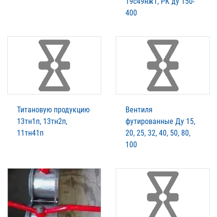
19с49нж1, РК ду 150-
400
Титановую продукцию
Вентиля
13тн1п, 13тн2п,
футированные Ду 15,
11тн41п
20, 25, 32, 40, 50, 80,
100