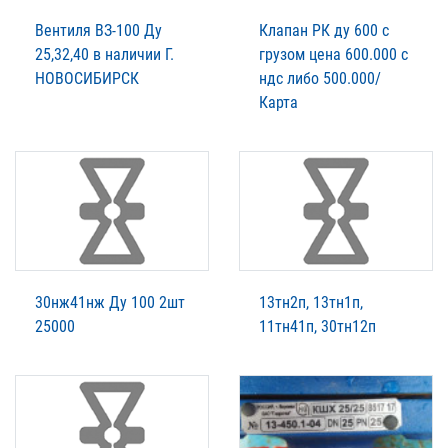
Вентиля ВЗ-100 Ду
Клапан РК ду 600 с
25,32,40 в наличии Г.
грузом цена 600.000 с
НОВОСИБИРСК
ндс либо 500.000/
Карта
30нж41нж Ду 100 2шт
13тн2п, 13тн1п,
25000
11тн41п, 30тн12п