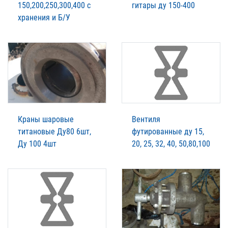
150,200,250,300,400 с
гитары ду 150-400
хранения и Б/У
Краны шаровые
Вентиля
титановые Ду80 6шт,
футированные ду 15,
Ду 100 4шт
20, 25, 32, 40, 50,80,100