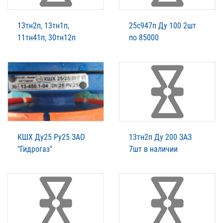
13тн2п, 13тн1п,
25с947п Ду 100 2шт
11тн41п, 30тн12п
по 85000
КШХ Ду25 Ру25 ЗАО
13тн2п Ду 200 ЗАЗ
"Гидрогаз"
7шт в наличии