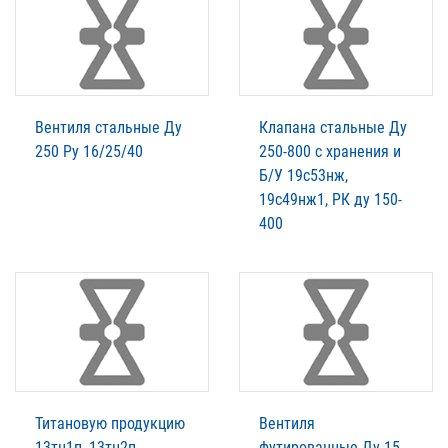
Вентиля стальные Ду
Клапана стальные Ду
250 Ру 16/25/40
250-800 с хранения и
Б/У 19с53нж,
19с49нж1, РК ду 150-
400
Титановую продукцию
Вентиля
13тн1п, 13тн2п,
футированные Ду 15,