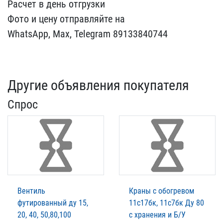
Расчет в день отгрузки
Ф​ото и цену отправляйте н​а
WhatsApp, Max, Telegra​m 89133840744
Другие объявления покупателя
Спрос
Вентиль
Краны с обогревом
футированный ду 15,
11с17бк, 11с7бк Ду 80
20, 40, 50,80,100
с хранения и Б/У