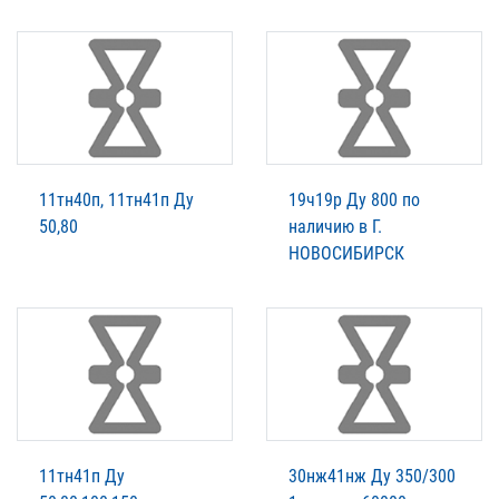
11тн40п, 11тн41п Ду
19ч19р Ду 800 по
50,80
наличию в Г.
НОВОСИБИРСК
11тн41п Ду
30нж41нж Ду 350/300