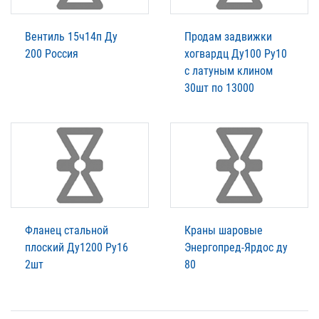
Вентиль 15ч14п Ду
Продам задвижки
200 Россия
хогвардц Ду100 Ру10
с латуным клином
30шт по 13000
Фланец стальной
Краны шаровые
плоский Ду1200 Ру16
Энергопред-Ярдос ду
2шт
80