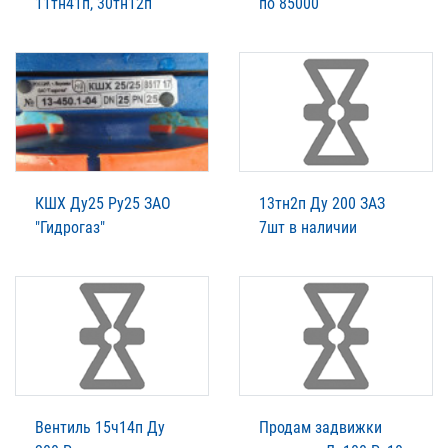
11тн41п, 30тн12п
по 85000
КШХ Ду25 Ру25 ЗАО
13тн2п Ду 200 ЗАЗ
"Гидрогаз"
7шт в наличии
Вентиль 15ч14п Ду
Продам задвижки