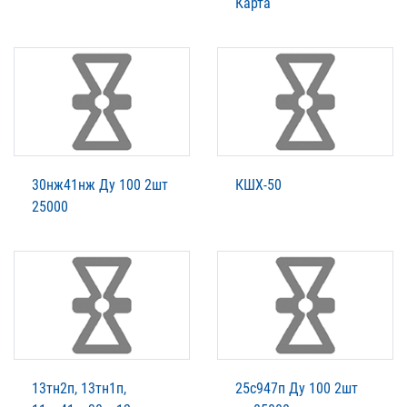
Карта
30нж41нж Ду 100 2шт
КШХ-50
25000
13тн2п, 13тн1п,
25с947п Ду 100 2шт