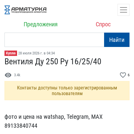
Предложения
Спрос
Найти
28 июля 2026 г. в 04:34
Куплю
Вентиля Ду 250 Ру 16/25/​40
visibility
favorite_border
3.4k
6
Контакты доступны только зарегистрированным
пользователям
фото и цена на watshap, ​Telegram, MAX
8913384074​4