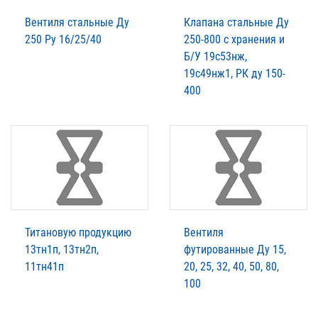
Вентиля стальные Ду
Клапана стальные Ду
250 Ру 16/25/40
250-800 с хранения и
Б/У 19с53нж,
19с49нж1, РК ду 150-
400
Титановую продукцию
Вентиля
13тн1п, 13тн2п,
футированные Ду 15,
11тн41п
20, 25, 32, 40, 50, 80,
100