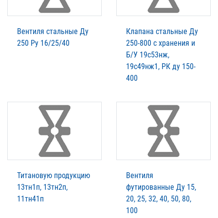
Вентиля стальные Ду
Клапана стальные Ду
250 Ру 16/25/40
250-800 с хранения и
Б/У 19с53нж,
19с49нж1, РК ду 150-
400
Титановую продукцию
Вентиля
13тн1п, 13тн2п,
футированные Ду 15,
11тн41п
20, 25, 32, 40, 50, 80,
100