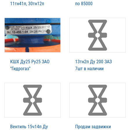
11тн41п, 30тн12п
по 85000
КШХ Ду25 Ру25 ЗАО
13тн2п Ду 200 ЗАЗ
"Гидрогаз"
7шт в наличии
Вентиль 15ч14п Ду
Продам задвижки