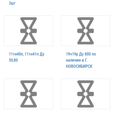
3шт
11тн40п, 11тн41п Ду
19ч19р Ду 800 по
50,80
наличию в Г.
НОВОСИБИРСК