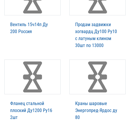
Вентиль 15ч14п Ду
Продам задвижки
200 Россия
хогвардц Ду100 Ру10
с латуным клином
30шт по 13000
Фланец стальной
Краны шаровые
плоский Ду1200 Ру16
Энергопред-Ярдос ду
2шт
80