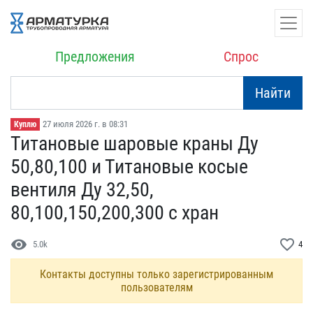
Предложения
Спрос
Найти
27 июля 2026 г. в 08:31
Куплю
Титановые шаровые краны ​Ду
50,80,100 и Титановые​ косые
вентиля Ду 32,50,​
80,100,150,200,300 с хра​н
visibility
favorite_border
5.0k
4
Контакты доступны только зарегистрированным
пользователям