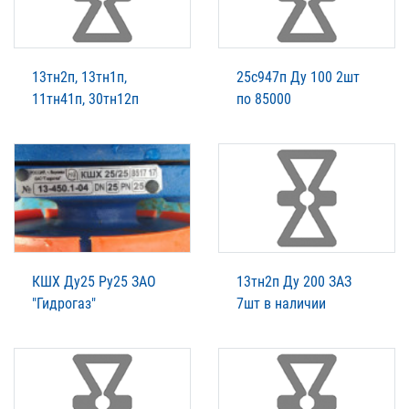
13тн2п, 13тн1п,
25с947п Ду 100 2шт
11тн41п, 30тн12п
по 85000
КШХ Ду25 Ру25 ЗАО
13тн2п Ду 200 ЗАЗ
"Гидрогаз"
7шт в наличии