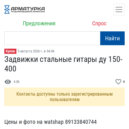
Предложения
Спрос
Найти
5 августа 2026 г. в 04:46
Куплю
Задвижки стальные гитары​ ду 150-
400
visibility
favorite_border
4.0k
4
Контакты доступны только зарегистрированным
пользователям
Цены и фото на watshap ​89133840744