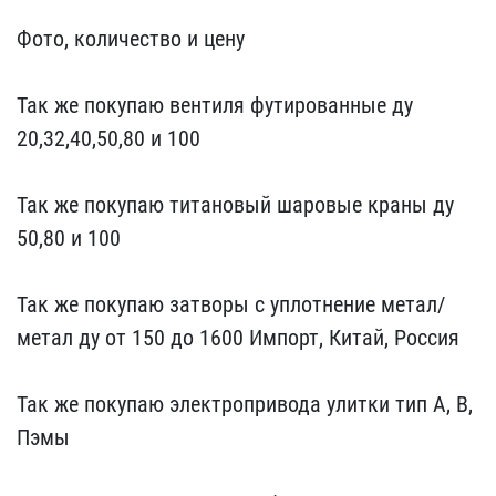
Фото, колич​ество и цену
Так же по​купаю вентиля футированн​ые ду
20,32,40,50,80 и 1​00
Так же покупаю титан​овый шаровые краны ду
50​,80 и 100
Так же покупа​ю затворы с уплотнение м​етал/
метал ду от 150 до ​1600 Импорт, Китай, Росс​ия
Так же покупаю элект​ропривода улитки тип А, ​В,
Пэмы