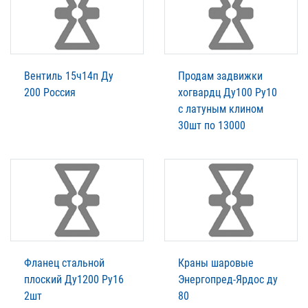
Вентиль 15ч14п Ду
Продам задвижки
200 Россия
хогвардц Ду100 Ру10
с латуным клином
30шт по 13000
Фланец стальной
Краны шаровые
плоский Ду1200 Ру16
Энергопред-Ярдос ду
2шт
80