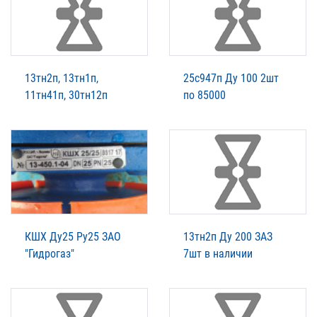
13тн2п, 13тн1п,
25с947п Ду 100 2шт
11тн41п, 30тн12п
по 85000
КШХ Ду25 Ру25 ЗАО
13тн2п Ду 200 ЗАЗ
"Гидрогаз"
7шт в наличии