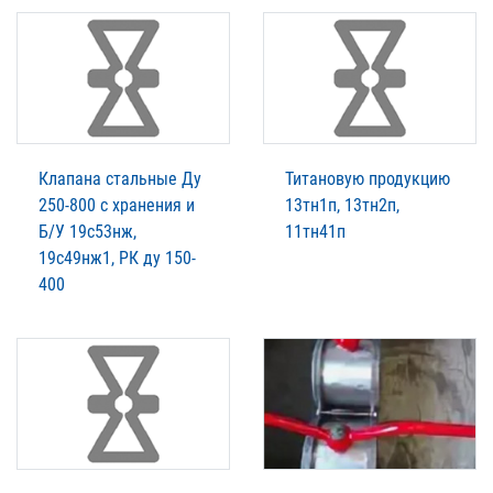
Клапана стальные Ду
Титановую продукцию
250-800 с хранения и
13тн1п, 13тн2п,
Б/У 19с53нж,
11тн41п
19с49нж1, РК ду 150-
400