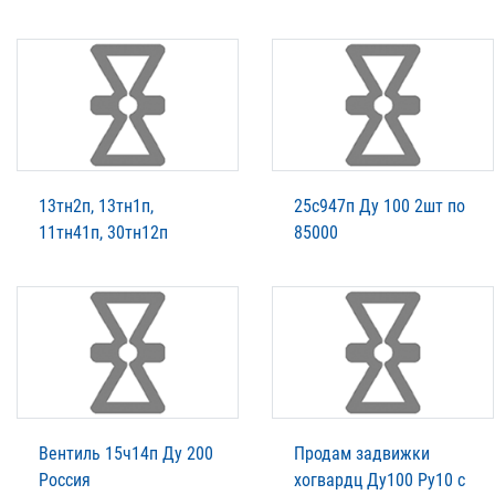
13тн2п, 13тн1п,
25с947п Ду 100 2шт по
11тн41п, 30тн12п
85000
Вентиль 15ч14п Ду 200
Продам задвижки
Россия
хогвардц Ду100 Ру10 с