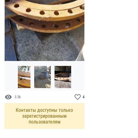
visibility
favorite_border
3.3k
4
Контакты доступны только
зарегистрированным
пользователям