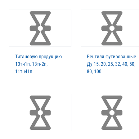
Титановую продукцию
Вентиля футированные
13тн1п, 13тн2п,
Ду 15, 20, 25, 32, 40, 50,
11тн41п
80, 100