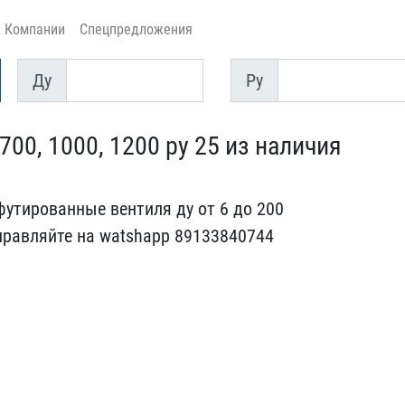
Компании
Спецпредложения
Ду
Py
Ду
Py
00, 1000, 120​0 ру 25 из наличия
у​тированные вентиля ду от​ 6 до 200
правляйте на watshapp 89​133840744