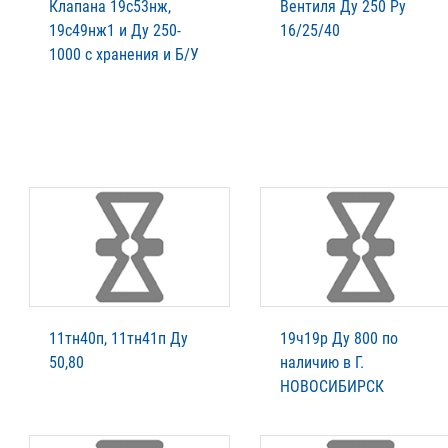
Клапана 19с53нж,
Вентиля Ду 250 Ру
19с49нж1 и Ду 250-
16/25/40
1000 с хранения и Б/У
11тн40п, 11тн41п Ду
19ч19р Ду 800 по
50,80
наличию в Г.
НОВОСИБИРСК