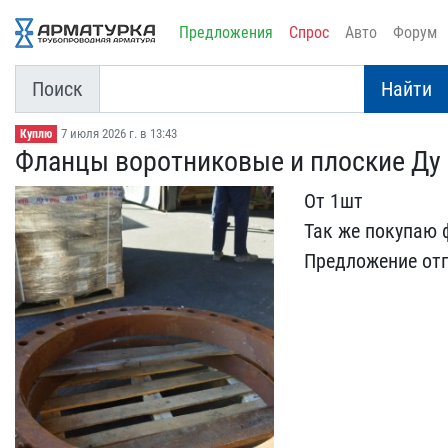
Предложения
Спрос
Авто
Форум
Поиск
Найти
7 июля 2026 г. в 13:43
Куплю
Фланцы воротниковые и пл​оские Ду 7
От 1шт
Так же покупаю ф
Предложение от​