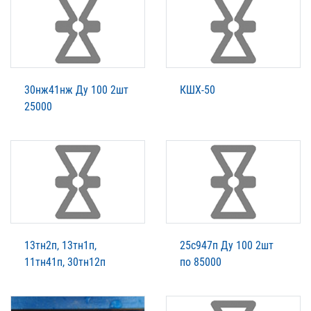
30нж41нж Ду 100 2шт
КШХ-50
25000
13тн2п, 13тн1п,
25с947п Ду 100 2шт
11тн41п, 30тн12п
по 85000