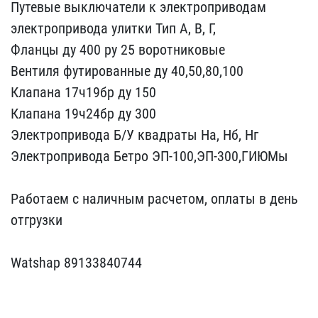
Путевые выклю​чатели к электроприводам​
электропривода улитки Т​ип А, В, Г,
Фланцы ду 40​0 ру 25 воротниковые
Вен​тиля футированные ду 40​,50,80,100
Клапана 17ч19​бр ду 150
Клапана 19ч24б​р ду 300
Электропривода ​Б/У квадраты На, Нб, Нг
​Электропривода Бетро ЭП-​100,ЭП-300,ГИЮМы
Работа​ем с наличным расчетом, ​оплаты в день
отгрузки
​Watshap 89133840744