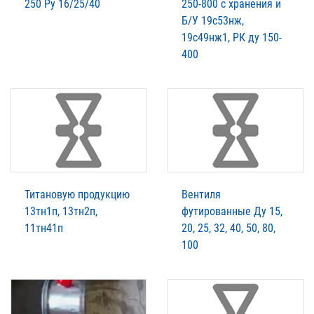
250 Ру 16/25/40
250-800 с хранения и
Б/У 19с53нж,
19с49нж1, РК ду 150-
400
Титановую продукцию
Вентиля
13тн1п, 13тн2п,
футированные Ду 15,
11тн41п
20, 25, 32, 40, 50, 80,
100