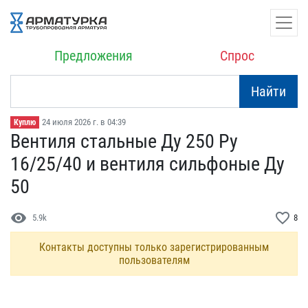
Предложения
Спрос
Найти
24 июля 2026 г. в 04:39
Куплю
Вентиля стальные Ду 250 ​Ру
16/25/40 и вентиля си​льфоные Ду
50
visibility
favorite_border
5.9k
8
Контакты доступны только зарегистрированным
пользователям