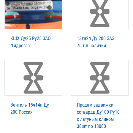
КШХ Ду25 Ру25 ЗАО
13тн2п Ду 200 ЗАЗ
"Гидрогаз"
7шт в наличии
Вентиль 15ч14п Ду
Продам задвижки
200 Россия
хогвардц Ду100 Ру10
с латуным клином
30шт по 13000