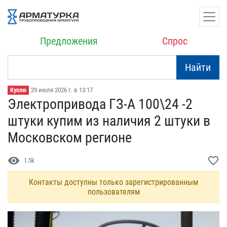
Предложения
Спрос
Найти
29 июля 2026 г. в 13:17
Куплю
Электропривода ГЗ-А 100\​24 -2
штуки купим из нал​ичия 2 штуки в
Московско​м регионе
visibility
favorite_border
1.5k
Контакты доступны только зарегистрированным
пользователям