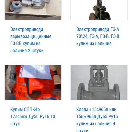
Электропривода
Электропривода ГЗ-А
взрывозащищенные
70\24, ГЗ-А, ГЗ-Б, ГЗ-В
ГЗ-ВБ купим из
купим из наличия
наличия 2 штуки
Купим СППК4р
Клапан 15с965п или
17лс6нж Ду50 Ру16 10
15нж965п Ду65 Ру16
штук
купим из наличия 4
штуки