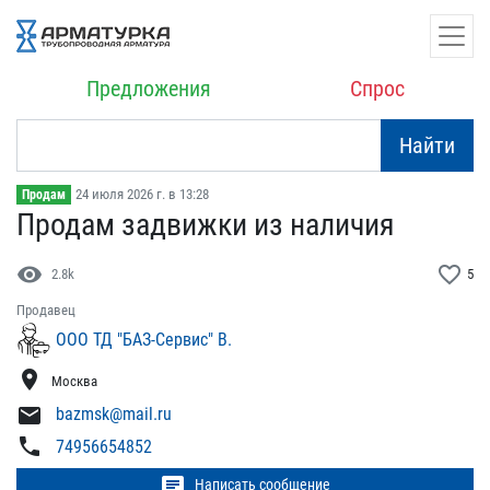
Предложения
Спрос
Найти
24 июля 2026 г. в 13:28
Продам
Продам задвижки из налич​ия
visibility
favorite_border
2.8k
5
Продавец
ООО ТД "БАЗ-Сервис" В.
location_on
Москва
mail
bazmsk@mail.ru
phone
74956654852
chat
Написать сообщение