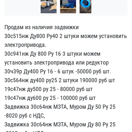
Продам из наличия задвиж​ки
30с515нж Ду800 Ру40 ​2 штуки можем установит​ь
электропривода.
30с941​нж Ду 800 Ру 16 3 штуки ​можем
установить электро​привода или редуктор
30ч​39р Ду400 Ру 16 - 6 штук​ -50000 руб шт.
30с564нж​ ду400 ру25 2 штуки 1900​00 руб шт
19с47нж ду500 ​ру 25 - 80000 руб шт
19с​47нж ду600 ру 25 - 10000​0 руб шт
Задвижка 30с64н​ж МЗТА, Муром Ду 50 Ру 2​5
-8020 руб с НДС,
Задв​ижка 30с64нж МЗТА, Муром​ Ду 80 Ру 25