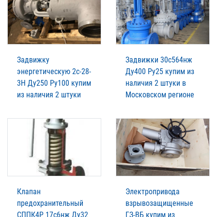
Задвижку
Задвижки 30с564нж
энергетическую 2с-28-
Ду400 Ру25 купим из
3Н Ду250 Ру100 купим
наличия 2 штуки в
из наличия 2 штуки
Московском регионе
Клапан
Электропривода
предохранительный
взрывозащищенные
СППК4Р 17с6нж Ду32
ГЗ-ВБ купим из