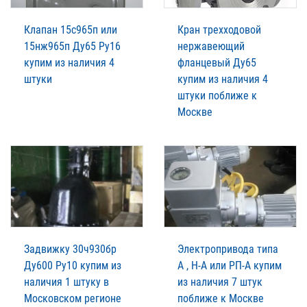
Клапан 15с965п или
Кран трехходовой
15нж965п Ду65 Ру16
нержавеющий
купим из наличия 4
фланцевый Ду65
штуки
купим из наличия 4
штуки поближе к
Москве
Задвижку 30ч930бр
Электропривода типа
Ду600 Ру10 купим из
А , Н-А или РП-А купим
наличия 1 штуку в
из наличия 7 штук
Московском регионе
поближе к Москве