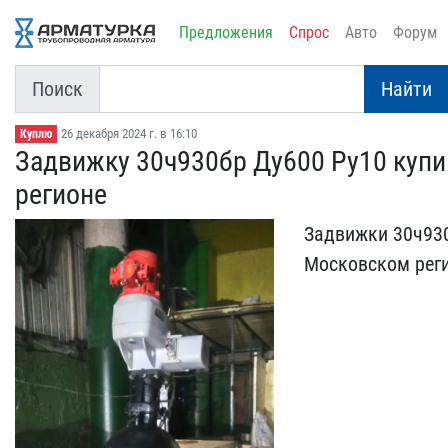
Предложения
Спрос
Авто
Форум
Поиск
Найти
26 декабря 2024 г. в 16:10
Куплю
Задвижку 30ч930бр Ду600 ​Ру10 купи
регио​не
Задвижки 30ч930б
Московском реги