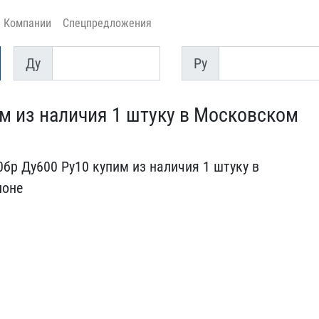
Компании
Спецпредложения
Ду
Py
Ду
Py
м из наличия 1 ​штуку в Московском
р Ду600 ​Ру10 купим из наличия 1 ​штуку в
о​не