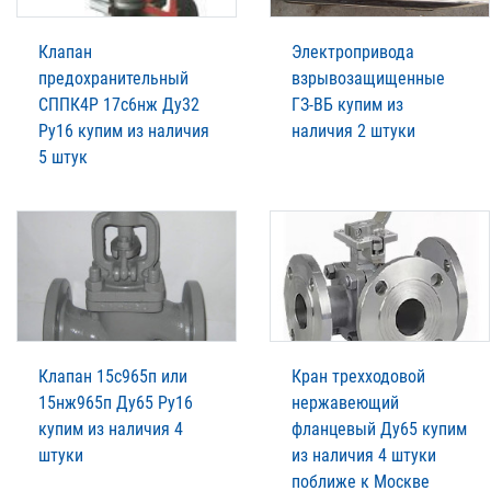
Клапан
Электропривода
предохранительный
взрывозащищенные
СППК4Р 17с6нж Ду32
ГЗ-ВБ купим из
Ру16 купим из наличия
наличия 2 штуки
5 штук
Клапан 15с965п или
Кран трехходовой
15нж965п Ду65 Ру16
нержавеющий
купим из наличия 4
фланцевый Ду65 купим
штуки
из наличия 4 штуки
поближе к Москве