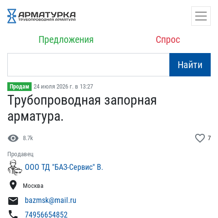
Предложения
Спрос
Найти
24 июля 2026 г. в 13:27
Продам
Трубопроводная запорная ​
арматура.
visibility
favorite_border
8.7k
7
Продавец
ООО ТД "БАЗ-Сервис" В.
location_on
Москва
mail
bazmsk@mail.ru
phone
74956654852