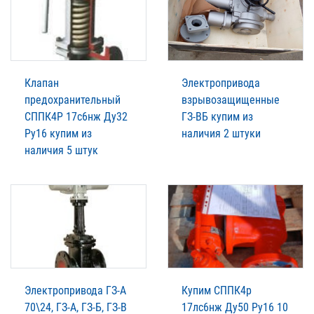
Клапан
Электропривода
предохранительный
взрывозащищенные
СППК4Р 17с6нж Ду32
ГЗ-ВБ купим из
Ру16 купим из
наличия 2 штуки
наличия 5 штук
Электропривода ГЗ-А
Купим СППК4р
70\24, ГЗ-А, ГЗ-Б, ГЗ-В
17лс6нж Ду50 Ру16 10