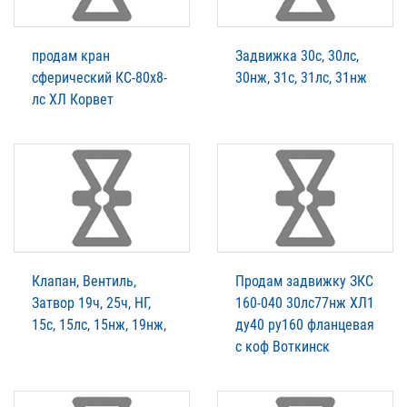
продам кран
Задвижка 30с, 30лс,
сферический КС-80х8-
30нж, 31с, 31лс, 31нж
лс ХЛ Корвет
Клапан, Вентиль,
Продам задвижку ЗКС
Затвор 19ч, 25ч, НГ,
160-040 30лс77нж ХЛ1
15с, 15лс, 15нж, 19нж,
ду40 ру160 фланцевая
с коф Воткинск