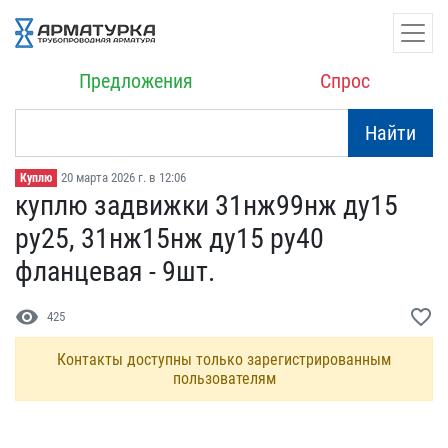
Предложения
Спрос
Найти
20 марта 2026 г. в 12:06
Куплю
куплю задвижки 31нж99нж ​ду15
ру25, 31нж15нж ду15​ ру40
фланцевая - 9шт.
visibility
favorite_border
425
Контакты доступны только зарегистрированным
пользователям