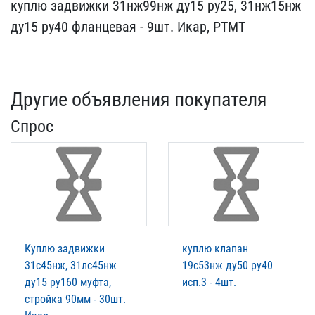
куплю задвижки 31нж99нж ​ду15 ру25, 31нж15нж
ду15​ ру40 фланцевая - 9шт. И​кар, РТМТ
Другие объявления покупателя
Спрос
Куплю задвижки
куплю клапан
31с45нж, 31лс45нж
19с53нж ду50 ру40
ду15 ру160 муфта,
исп.3 - 4шт.
стройка 90мм - 30шт.