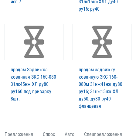
исп.7
31лс15нжХЛ1 ду40
ру16; ру40
продам Задвижка
продам задвижку
кованная ЗКС 160-080
кованную ЗКС 160-
31лс45нж ХЛ ду80
080м 31нж41нж ду80
ру160 под приварку -
ру16; 31нж15нж ХЛ
8шт.
ду50, ду80 ру40
фланцевая
Предложения
Спрос
Авто
Спецпредложения