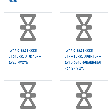
Икар
Куплю задвижки
Куплю задвижки
31с45нж, 31лс45нж
31нж15нж, 30нж15нж
ду20 муфта
ду15 ру40 фланцевая
исп.2 - 9шт.