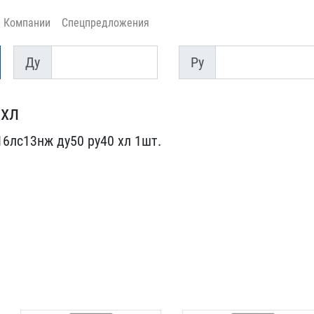
Компании
Спецпредложения
Ду
Py
Ду
Py
 хл
6лс13нж д​у50 ру40 хл 1шт.