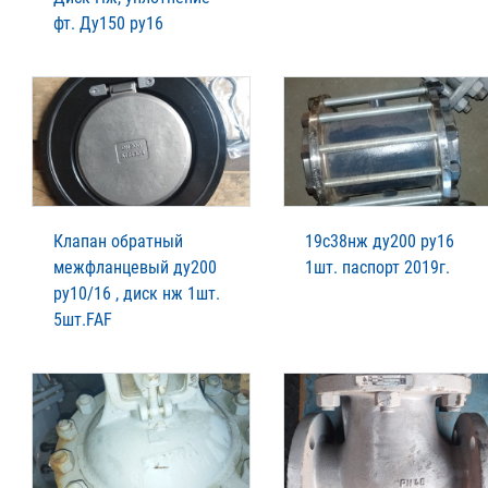
фт. Ду150 ру16
Клапан обратный
19с38нж ду200 ру16
межфланцевый ду200
1шт. паспорт 2019г.
ру10/16 , диск нж 1шт.
5шт.FAF