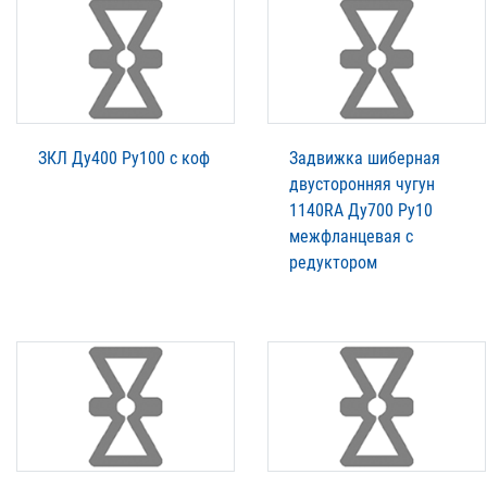
ЗКЛ Ду400 Ру100 с коф
Задвижка шиберная
двусторонняя чугун
1140RA Ду700 Ру10
межфланцевая с
редуктором