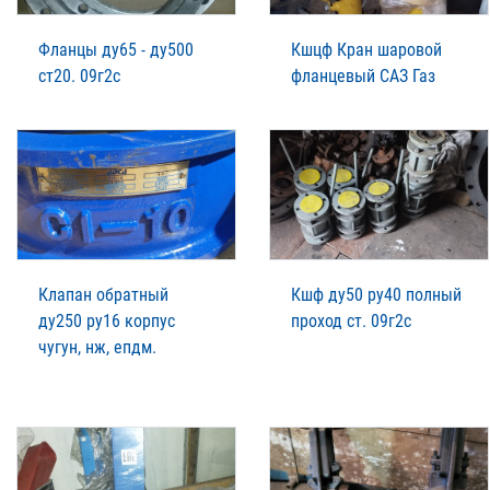
Фланцы ду65 - ду500
Кшцф Кран шаровой
ст20. 09г2с
фланцевый САЗ Газ
Клапан обратный
Кшф ду50 ру40 полный
ду250 ру16 корпус
проход ст. 09г2с
чугун, нж, епдм.