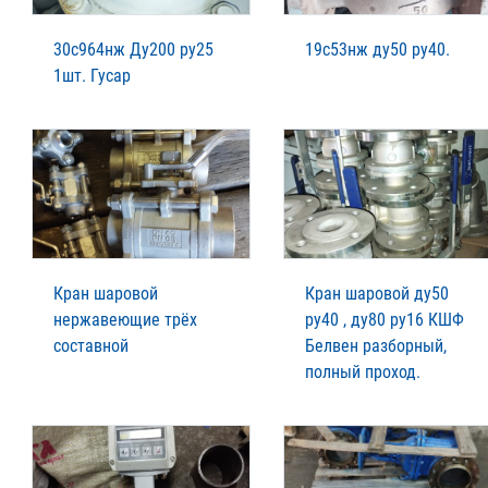
30с964нж Ду200 ру25
19с53нж ду50 ру40.
1шт. Гусар
Кран шаровой
Кран шаровой ду50
нержавеющие трёх
ру40 , ду80 ру16 КШФ
составной
Белвен разборный,
полный проход.