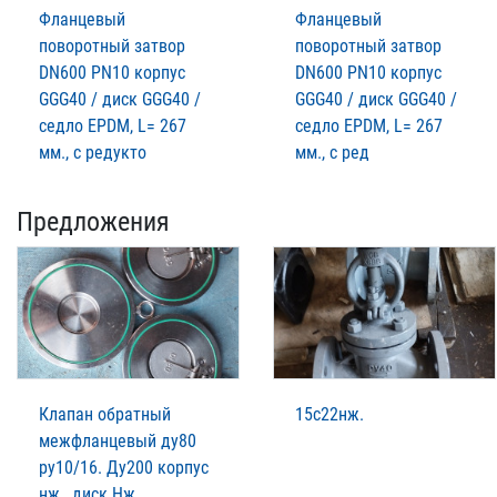
Фланцевый
Фланцевый
поворотный затвор
поворотный затвор
DN600 PN10 корпус
DN600 PN10 корпус
GGG40 / диск GGG40 /
GGG40 / диск GGG40 /
седло EPDM, L= 267
седло EPDM, L= 267
мм., с редукто
мм., с ред
Предложения
Клапан обратный
15с22нж.
межфланцевый ду80
ру10/16. Ду200 корпус
нж , диск Нж