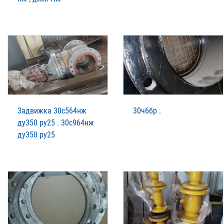
Задвижка 30с564нж
30ч6бр .
ду350 ру25 . 30с964нж
ду350 ру25