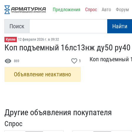
Предложения
Спрос
Авто
Форум
Поиск
Найти
12 февраля 2026 г. в 09:32
Куплю
Коп подъемный 16лс13нж д​у50 ру40
Коп подъемный 1
visibility
favorite_border
869
1
Объявление неактивно
Другие объявления покупателя
Спрос