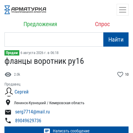
Предложения
Спрос
Найти
6 августа 2026 г. в 06:18
Продам
фланцы воротник ру16
visibility
favorite_border
2.0k
10
Продавец
Сергей
location_on
Ленинск-Кузнецкий / Кемеровская область
mail
serg7714@mail.ru
phone
89049629736
chat
Написать сообщение