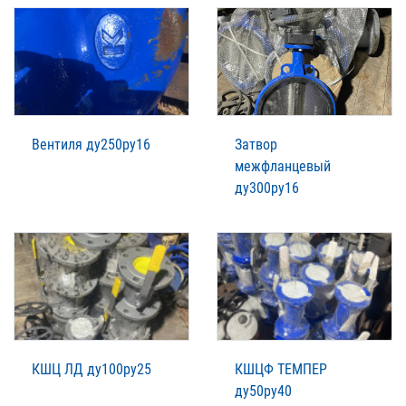
Вентиля ду250ру16
Затвор
межфланцевый
ду300ру16
КШЦ ЛД ду100ру25
КШЦФ ТЕМПЕР
ду50ру40