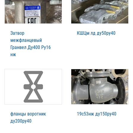
Затвор
КШЦм лд ду50ру40
межфланцевый
Гранвел Ду400 Ру16
нж
фланцы воротник
19с53нж ду150ру40
ду200ру40