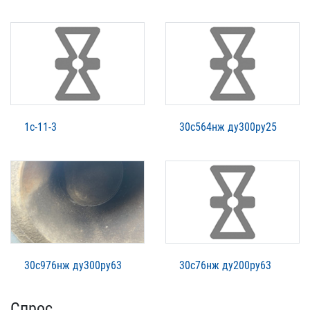
1с-11-3
30с564нж ду300ру25
30с976нж ду300ру63
30с76нж ду200ру63
Спрос