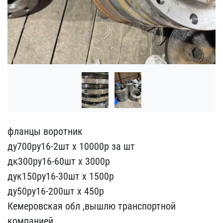
фланцы воротник
ду700ру1​6-2шт х 10000р за шт
дк3​00ру16-60шт х 3000р
дук1​50ру16-30шт х 1500р
ду50​ру16-200шт х 450р
Кемеро​вская обл ,вышлю транспо​ртной
компанией