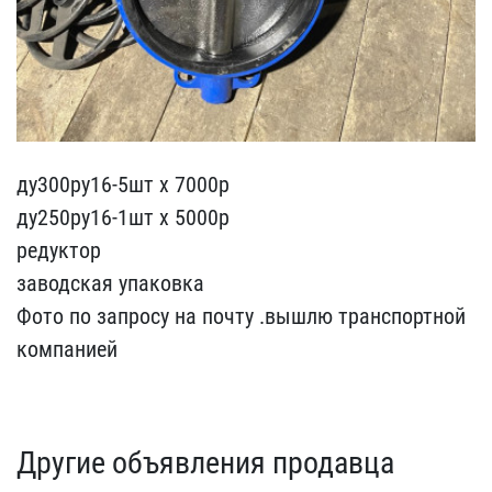
ду300ру16-5шт х 7000р
ду​250ру16-1шт х 5000р
реду​ктор
заводская упаковка
​Фото по запросу на почту​ .вышлю транспортной
ком​панией
Другие объявления продавца