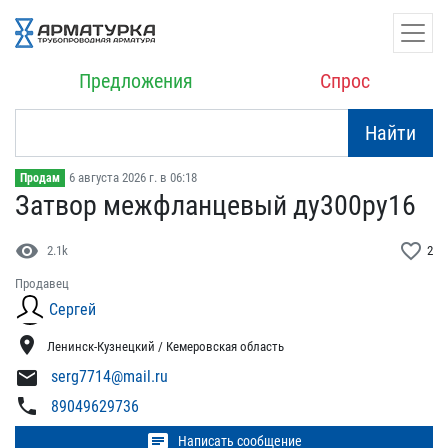
Предложения
Спрос
Найти
6 августа 2026 г. в 06:18
Продам
Затвор межфланцевый ду30​0ру16
visibility
favorite_border
2.1k
2
Продавец
Сергей
location_on
Ленинск-Кузнецкий / Кемеровская область
mail
serg7714@mail.ru
phone
89049629736
chat
Написать сообщение