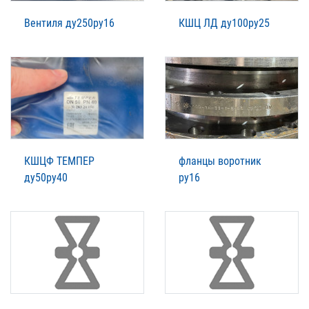
Вентиля ду250ру16
КШЦ ЛД ду100ру25
КШЦФ ТЕМПЕР
фланцы воротник
ду50ру40
ру16