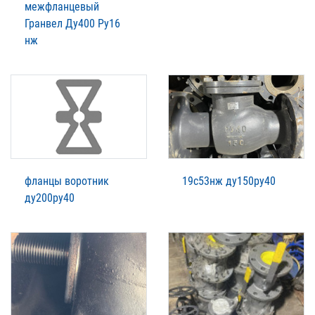
межфланцевый
Гранвел Ду400 Ру16
нж
фланцы воротник
19с53нж ду150ру40
ду200ру40