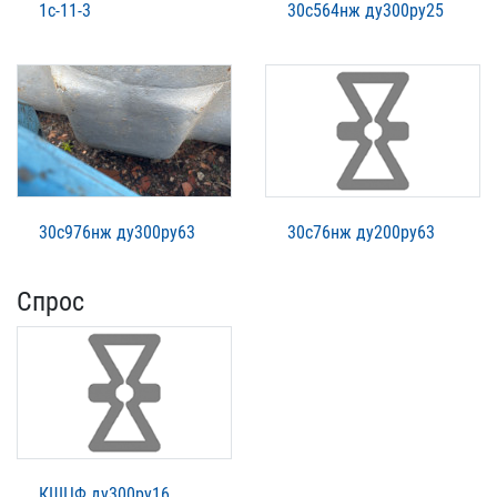
1с-11-3
30с564нж ду300ру25
30с976нж ду300ру63
30с76нж ду200ру63
Спрос
КШЦФ ду300ру16