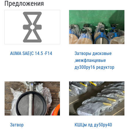
Предложения
AUMA SAE{C 14.5 -F14
Затворы дисковые
,межфланцевые
ду300ру16 редуктор
Затвор
КШЦм лд ду50ру40