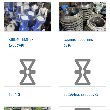
КШЦФ ТЕМПЕР
фланцы воротник
ду50ру40
ру16
1с-11-3
30с564нж ду300ру25