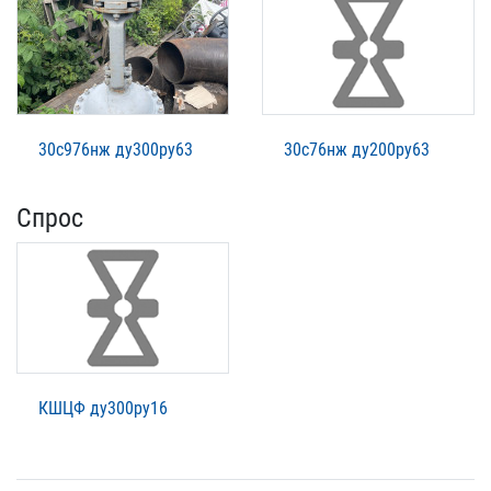
30с976нж ду300ру63
30с76нж ду200ру63
Спрос
КШЦФ ду300ру16