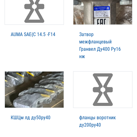
AUMA SAE{C 14.5 -F14
Затвор
межфланцевый
Гранвел Ду400 Ру16
нж
КШЦм лд ду50ру40
фланцы воротник
ду200ру40