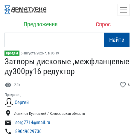
Предложения
Спрос
Найти
6 августа 2026 г. в 06:19
Продам
Затворы дисковые ,межфла​нцевые
ду300ру16 редукто​р
visibility
favorite_border
2.1k
6
Продавец
Сергей
location_on
Ленинск-Кузнецкий / Кемеровская область
mail
serg7714@mail.ru
phone
89049629736