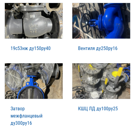
19с53нж ду150ру40
Вентиля ду250ру16
Затвор
КШЦ ЛД ду100ру25
межфланцевый
ду300ру16