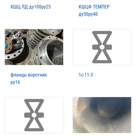
КШЦ ЛД ду100ру25
КШЦФ ТЕМПЕР
ду50ру40
фланцы воротник
1с-11-3
ру16