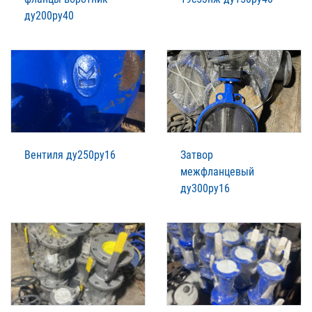
ду200ру40
Вентиля ду250ру16
Затвор
межфланцевый
ду300ру16