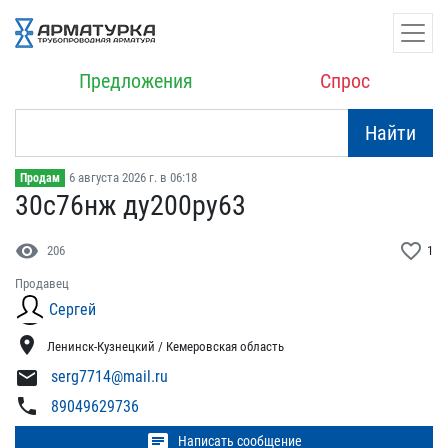
Предложения
Спрос
Найти
6 августа 2026 г. в 06:18
Продам
30с76нж ду200ру63
visibility
favorite_border
206
1
Продавец
Сергей
location_on
Ленинск-Кузнецкий / Кемеровская область
mail
serg7714@mail.ru
phone
89049629736
chat
Написать сообщение