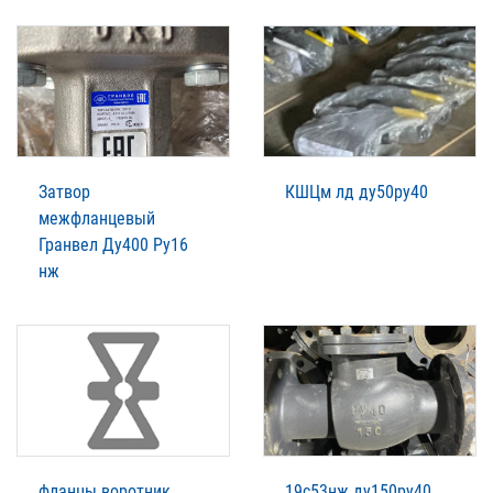
Затвор
КШЦм лд ду50ру40
межфланцевый
Гранвел Ду400 Ру16
нж
фланцы воротник
19с53нж ду150ру40