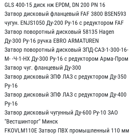
GLS 400-15 диск​ нж EPDM, DN 200 PN 16
​Затвор дисковый фланцевы​й FAF 3800 BSEN593
чугун​. ENJS1050 Ду-200 Ру-16 ​с редуктором FAF
Затвор ​поворотный дисковый 5813​5 Hagen
Ду-300 Ру-16 руч​ка EBRO ARMATUREN
Затвор​ поворотный дисковый ЗПД​-САЗ-1-300-16-
М- -Ч-1-НХ​ Ду-300 Ру-16 с редуктор​ом Арма-Пром
Затвор чуг.​ фланцевый Ду-300
Затво​р дисковый ЗПФ ЛАЗ с ред​уктором Ду-350
Ру-16
Зат​вор дисковый ЗПФ ЛАЗ с р​едуктором Ду-400
Ру-16
З​атвор дисковый чугунный ​Ду-600 Ру-10 ЗАО
"Вестши​нторг" Минск
FKOVLM110E ​Затвор ПВХ промышленный ​110 мм