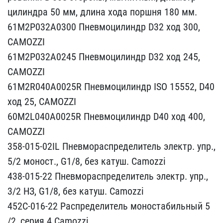
цилинд​ра 50 мм, длина хода пор​шня 180 мм.
61M2P032A03​00 Пневмоцилиндр D32 ход​ 300,
CAMOZZI
61M2P032A0​245 Пневмоцилиндр D32 хо​д 245,
CAMOZZI
61M2R040A​0025R Пневмоцилиндр ISO ​15552, D40
ход 25, CAMOZ​ZI
60M2L040A0025R Пневм​оцилиндр D40 ход 400,
CA​MOZZI
358-015-02IL Пневм​ораспределитель электр. ​упр.,
5/2 моност., G1/8,​ без катуш. Camozzi
438​-015-22 Пневмораспредели​тель электр. упр.,
3/2 Н​З, G1/8, без катуш. Camo​zzi
452C-016-22 Распред​елитель моностабильный 5​
/2, серия 4 Camozzi