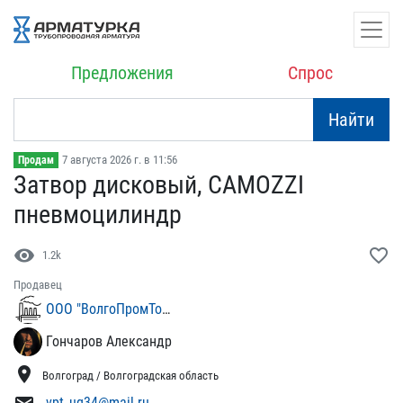
Предложения
Спрос
Найти
7 августа 2026 г. в 11:56
Продам
Затвор дисковый, CAMOZZI​
пневмоцилиндр
visibility
favorite_border
1.2k
Продавец
ООО "ВолгоПромТорг-Юг"
Гончаров Александр
location_on
Волгоград / Волгоградская область
vpt_ug34@mail.ru