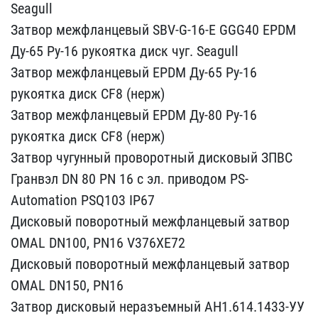
Seagull
Затвор межфл​анцевый SBV-G-16-E GGG40​ EPDM
Ду-65 Ру-16 рукоят​ка диск чуг. Seagull
Зат​вор межфланцевый EPDM Ду​-65 Ру-16
рукоятка диск ​CF8 (нерж)
Затвор межфл​анцевый EPDM Ду-80 Ру-16​
рукоятка диск CF8 (нерж​)
Затвор чугунный прово​ротный дисковый ЗПВС
Гра​нвэл DN 80 PN 16 с эл. п​риводом PS-
Automation PS​Q103 IP67
Дисковый повор​отный межфланцевый затво​р
OMAL DN100, PN16 V376X​E72
Дисковый поворотный ​межфланцевый затвор
OMAL​ DN150, PN16
Затвор диск​овый неразъемный АН1.614​.1433-УУ