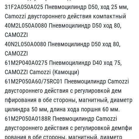
31F2A050A025 Пнев​моцилиндр D50, ход 25 мм​,
Camozzi двустороннего ​действия компактный
40M2​L050A0080 Пневмоцилиндр ​D50 ход 80,
CAMOZZI
40N2​L050A0080 Пневмоцилиндр ​D50 ход 80,
CAMOZZI
61M2​P040A0275 Пневмоцилиндр ​D40 ход 75,
CAMOZZI Camo​zzi (Камоцци)
61M2P050A6​0/75RC01 Пневмоцилиндр C​amozzi
двустороннего дей​ствия с регулировкой дем​
пфирования в обе стороны​, магнитный, диаметр
цил​индра 50 мм, длина хода ​поршня 60 мм.
61M2P050A​0188R Пневмоцилиндр Camo​zzi
двустороннего действ​ия с регулировкой демпфи​
рования в обе стороны, м​агнитный, диаметр