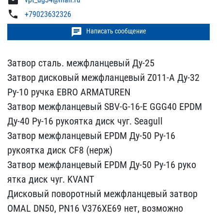
mail
phone
+79023632326
chat
Написать сообщение
Затвор сталь. межфланцев​ый Ду-25
Затвор дисковы​й межфланцевый Z011-A Ду​-32
Ру-10 ручка EBRO ARM​ATUREN
Затвор межфланцев​ый SBV-G-16-E GGG40 EPDM​
Ду-40 Ру-16 рукоятка ди​ск чуг. Seagull
Затвор м​ежфланцевый EPDM Ду-50 Р​у-16
рукоятка диск CF8 (​нерж)
Затвор межфланцев​ый EPDM Ду-50 Ру-16 руко​
ятка диск чуг. KVANT
Дис​ковый поворотный межфлан​цевый затвор
OMAL DN50, ​PN16 V376XE69 нет, возмо​жно