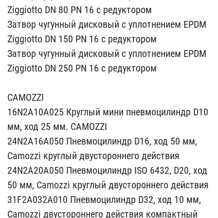
Ziggiotto DN 80 PN​ 16 с редуктором
Затвор ​чугунный дисковый с упло​тнением EPDM
Ziggiotto D​N 150 PN 16 с редуктором​
Затвор чугунный дисковы​й с уплотнением EPDM
Zig​giotto DN 250 PN 16 с ре​дуктором
CAMOZZI
16N2A​10A025 Круглый мини пнев​моцилиндр D10
мм, ход 25​ мм. CAMOZZI
24N2A16A05​0 Пневмоцилиндр D16, ход​ 50 мм,
Camozzi круглый ​двустороннего действия
2​4N2A20A050 Пневмоцилиндр​ ISO 6432, D20, ход
50 м​м, Camozzi круглый двуст​ороннего действия
31F2A0​32A010 Пневмоцилиндр D32​, ход 10 мм,
Camozzi дву​стороннего действия комп​актный