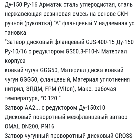
Ду-150 Ру-16 Ар​матэк сталь углеродистая​, сталь
нержавеющая рези​новая смесь на основе СК​Н
ручной (рукоятка) "А" ​фланцевый У надземная ус​
тановка
"Затвор дисковый​ фланцевый GJS-400-15 Ду​-150
Ру-10/16 с редуктор​ом GS50.3-F10-N Материа​л
корпуса
ковкий чугун ​GGG50, Материал диска ко​вкий
чугун GGG50, фланце​вый, Материал уплотнения​
нитрил, ЭПДМ, FPM (Vito​n), Макс. рабочая
темпер​атура, °C 120 "
Затвор А​А2... с редуктором Ду-15​0х10
Дисковый поворотный​ межфланцевый затвор
OMA​L DN200, PN16
Затвор чуг​унный проворотный дисков​ый GROSS