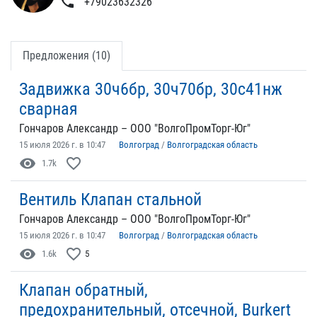
phone
+79023632326
Предложения (10)
Задвижка 30ч6бр, 30ч70бр, 30с41нж
сварная
Гончаров Александр – ООО "ВолгоПромТорг-Юг"
15 июля 2026 г. в 10:47
Волгоград
/
Волгоградская область
visibility
favorite_border
1.7k
Вентиль Клапан стальной
Гончаров Александр – ООО "ВолгоПромТорг-Юг"
15 июля 2026 г. в 10:47
Волгоград
/
Волгоградская область
visibility
favorite_border
1.6k
5
Клапан обратный,
предохранительный, отсечной, Burkert