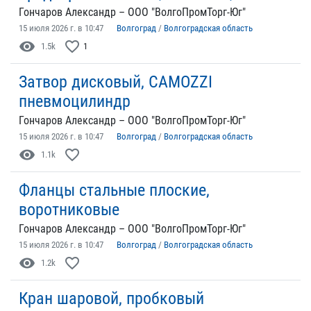
Гончаров Александр – ООО "ВолгоПромТорг-Юг"
15 июля 2026 г. в 10:47
Волгоград
/
Волгоградская область
visibility
favorite_border
1.5k
1
Затвор дисковый, CAMOZZI
пневмоцилиндр
Гончаров Александр – ООО "ВолгоПромТорг-Юг"
15 июля 2026 г. в 10:47
Волгоград
/
Волгоградская область
visibility
favorite_border
1.1k
Фланцы стальные плоские,
воротниковые
Гончаров Александр – ООО "ВолгоПромТорг-Юг"
15 июля 2026 г. в 10:47
Волгоград
/
Волгоградская область
visibility
favorite_border
1.2k
Кран шаровой, пробковый