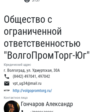
visibility
3137
Общество с
ограниченной
ответственностью
"ВолгоПромТорг-Юг"
Юридический адрес
г. Волгоград, ул. Удмуртская, 30А
phone
(8442) 497041, 497042
email
vpt_ug34@mail.ru
http
http://volgopromtorg.ru/
Контактное лицо
Гончаров Александр