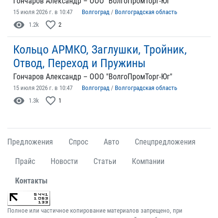
Гончаров Александр – ООО "ВолгоПромТорг-Юг"
15 июля 2026 г. в 10:47
Волгоград
/
Волгоградская область
visibility
favorite_border
1.2k
2
Кольцо АРМКО, Заглушки, Тройник,
Отвод, Переход и Пружины
Гончаров Александр – ООО "ВолгоПромТорг-Юг"
15 июля 2026 г. в 10:47
Волгоград
/
Волгоградская область
visibility
favorite_border
1.3k
1
Предложения
Спрос
Авто
Спецпредложения
Прайс
Новости
Статьи
Компании
Контакты
Полное или частичное копирование материалов запрещено, при