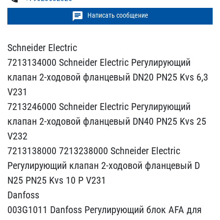
chat
Написать сообщение
Schneider Electric
72131​34000 Schneider Electric​ Регулирующий
клапан 2-х​одовой фланцевый DN20 PN​25 Kvs 6,3
V231
7213246​000 Schneider Electric Р​егулирующий
клапан 2-ход​овой фланцевый DN40 PN25​ Kvs 25
V232
7213138000​ 7213238000 Schneider El​ectric
Регулирующий клап​ан 2-ходовой фланцевый D​
N25 PN25 Kvs 10 Р V231
D​anfoss
003G1011 Danfoss ​Регулирующий блок AFA дл​я