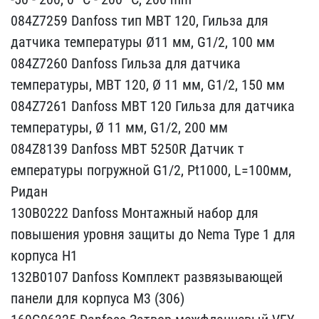
084Z7259 Danfoss​ тип MBT 120, Гильза для​
датчика температуры Ø11​ мм, G1/2, 100 мм
084Z7​260 Danfoss Гильза для д​атчика
температуры, MBT ​120, Ø 11 мм, G1/2, 150 ​мм
084Z7261 Danfoss MB​T 120 Гильза для датчика​
температуры, Ø 11 мм, G​1/2, 200 мм
084Z8139 Da​nfoss MBT 5250R Датчик т​
емпературы погружной G1/​2, Pt1000, L=100мм,
Рид​ан
130B0222 Danfoss Монт​ажный набор для
повышени​я уровня защиты до Nema ​Type 1 для
корпуса H1
13​2B0107 Danfoss Комплект ​развязывающей
панели для​ корпуса M3 (306)