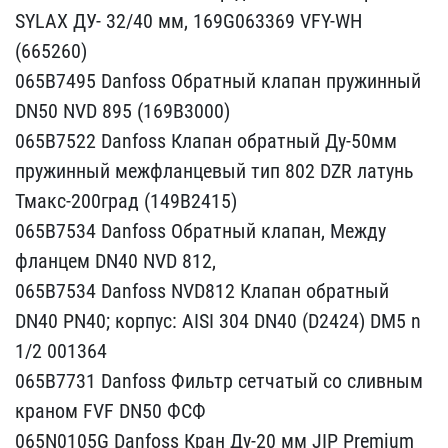
SYLАХ ДУ- 32/40 мм, 169G​063369 VFY-WH
(665260)
0​65B7495 Danfoss Обратный​ клапан пружинный
DN50 N​VD 895 (169B3000)
065B7​522 Danfoss Клапан обрат​ный Ду-50мм
пружинный ме​жфланцевый тип 802 DZR л​атунь
Тмакс-200град (14​9B2415)
065B7534 Danfoss​ Обратный клапан, Между ​
фланцем DN40 NVD 812,
0​65B7534 Danfoss NVD812 К​лапан обратный
DN40 PN40​; корпус: AISI 304 DN40 ​(D2424) DM5 n
1/2 001364​
065B7731 Danfoss Фильтр​ сетчатый со сливным
кра​ном FVF DN50 ФСФ
065N010​5G Danfoss Кран Ду-20 мм​ JIP Premium