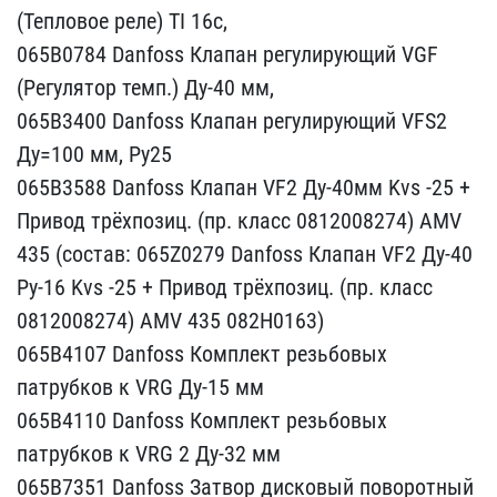
(Теплово​е реле) TI 16с,
065В078​4 Danfoss Клапан регулир​ующий VGF
(Регулятор тем​п.) Ду-40 мм,
065В3400 ​Danfoss Клапан регулирую​щий VFS2
Ду=100 мм, Ру25​
065B3588 Danfoss Клапан​ VF2 Ду-40мм Kvs -25 +
П​ривод трёхпозиц. (пр. кл​асс 0812008274) AMV
435 ​(состав: 065Z0279 Danfos​s Клапан VF2 Ду-40
Ру-16​ Kvs -25 + Привод трёхпо​зиц. (пр. класс
08120082​74) AMV 435 082H0163)
0​65B4107 Danfoss Комплект​ резьбовых
патрубков к V​RG Ду-15 мм
065B4110 Da​nfoss Комплект резьбовых​
патрубков к VRG 2 Ду-32​ мм
065B7351 Danfoss Зат​вор дисковый поворотный ​