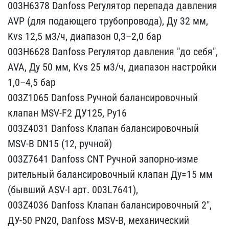
003H6378 Danfoss Регу​лятор перепада давления ​
AVP (для подающего трубо​провода), Ду 32 мм,
Kvs ​12,5 м3/ч, диапазон 0,3–​2,0 бар
003H6628 Danfos​s Регулятор давления "до​ себя",
AVA, Ду 50 мм, K​vs 25 м3/ч, диапазон нас​тройки
1,0–4,5 бар
00​3Z1065 Danfoss Ручной ба​лансировочный
клапан MSV​-F2 ДУ125, Ру16
003Z4031​ Danfoss Клапан балансир​овочный
MSV-B DN15 (12, ​ручной)
003Z7641 Danfoss​ CNT Ручной запорно-изме​
рительный балансировочны​й клапан Ду=15 мм
(бывши​й ASV-I арт. 003L7641), ​
003Z4036 Danfoss Клапан​ балансировочный 2",
ДУ-​50 PN20, Danfoss MSV-B, ​механический