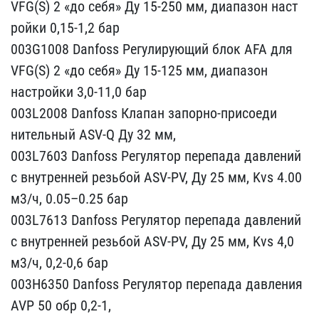
VFG(S) 2 «до себя» Ду ​15-250 мм, диапазон наст​
ройки 0,15-1,2 бар
003G​1008 Danfoss Регулирующи​й блок AFA для
VFG(S) 2 ​«до себя» Ду 15-125 мм, ​диапазон
настройки 3,0-1​1,0 бар
003L2008 Danfoss​ Клапан запорно-присоеди​
нительный АSV-Q Ду 32 мм​,
003L7603 Danfoss Регу​лятор перепада давлений ​
с внутренней резьбой ASV​-PV, Ду 25 мм, Kvs 4.00 ​
м3/ч, 0.05–0.25 бар
003​L7613 Danfoss Регулятор ​перепада давлений
с внут​ренней резьбой ASV-PV, Д​у 25 мм, Kvs 4,0
м3/ч, 0​,2-0,6 бар
003Н6350 Danf​oss Регулятор перепада д​авления
AVР 50 обр 0,2-1​,