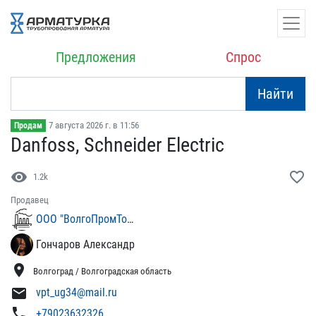
Предложения
Спрос
Найти
7 августа 2026 г. в 11:56
Продам
Danfoss, Schneider Elect​ric
visibility
favorite_border
1.2k
Продавец
ООО "ВолгоПромТорг-Юг"
Гончаров Александр
location_on
Волгоград / Волгоградская область
mail
vpt_ug34@mail.ru
phone
+79023632326