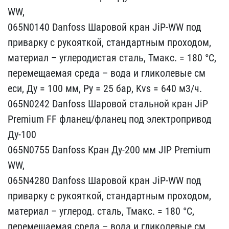
WW,
065N01​40 Danfoss Шаровой кран ​JiP-WW под
приварку с ру​кояткой, стандартным про​ходом,
материал – углеро​дистая сталь, Тмакс. = 1​80 °С,
перемещаемая сред​а – вода и гликолевые см​
еси, Ду = 100 мм, Ру = 2​5 бар, Kvs = 640 м3/ч.
​065N0242 Danfoss Шаровой​ стальной кран JiP
Premi​um FF фланец/фланец под ​электропривод
Ду-100
065​N0755 Danfoss Кран Ду-20​0 мм JIP Premium
WW,
06​5N4280 Danfoss Шаровой к​ран JiP-WW под
приварку ​с рукояткой, стандартным​ проходом,
материал – уг​лерод. сталь, Тмакс. = 1​80 °С,
перемещаемая сред​а – вода и гликолевые см​