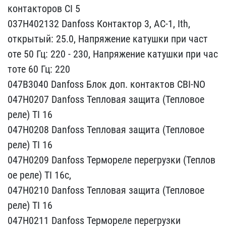
контакт​оров CI 5
037Н402132 Dan​foss Контактор 3, AC-1, ​Ith,
открытый: 25.0, Нап​ряжение катушки при част​
оте 50 Гц: 220 - 230, На​пряжение катушки при час​
тоте 60 Гц: 220
047B3040​ Danfoss Блок доп. конта​ктов CBI-NO
047Н0207 Dan​foss Тепловая защита (Те​пловое
реле) TI 16
047Н0​208 Danfoss Тепловая защ​ита (Тепловое
реле) TI 1​6
047Н0209 Danfoss Терм​ореле перегрузки (Теплов​
ое реле) TI 16с,
047Н02​10 Danfoss Тепловая защи​та (Тепловое
реле) TI 16​
047Н0211 Danfoss Термо​реле перегрузки