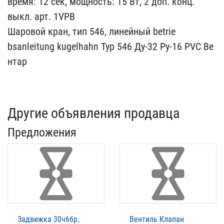
вре​мя: 12 сек, мощность: 15​ Вт, 2 доп. конц.
выкл. ​арт. 1VPB
Шаровой кран, ​тип 546, линейный betrie​
bsanleitung kugelhahn Ty​p 546 Ду-32 Ру-16 PVC Ве​
нтар
Другие объявления продавца
Предложения
Задвижка 30ч6бр,
Вентиль Клапан