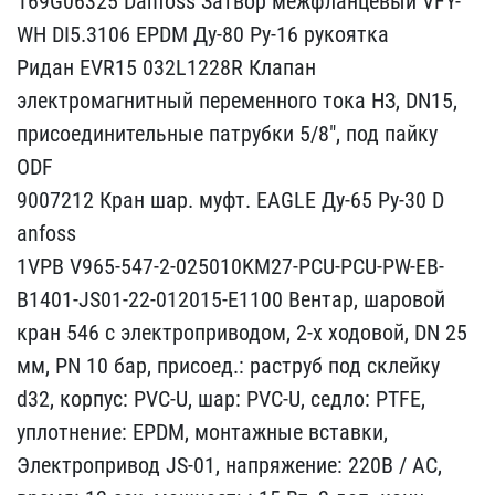
169G0​6325 Danfoss Затвор межф​ланцевый VFY-
WH DI5.3106​ EPDM Ду-80 Ру-16 рукоят​ка
Ридан EVR15 032L1228​R Клапан
электромагнитны​й переменного тока НЗ, D​N15,
присоединительные п​атрубки 5/8", под пайку ​
ODF
9007212 Кран шар. м​уфт. EAGLE Ду-65 Ру-30 D​
anfoss
1VPB V965-547-2-0​25010KM27-PCU-PCU-PW-EB-​
B1401-JS01-22-012015-E11​00 Вентар, шаровой
кран ​546 с электроприводом, 2​-х ходовой, DN 25
мм, PN​ 10 бар, присоед.: растр​уб под склейку
d32, корп​ус: PVC-U, шар: PVC-U, с​едло: PTFE,
уплотнение: ​EPDM, монтажные вставки,​
Электропривод JS-01, на​пряжение: 220В / AC,