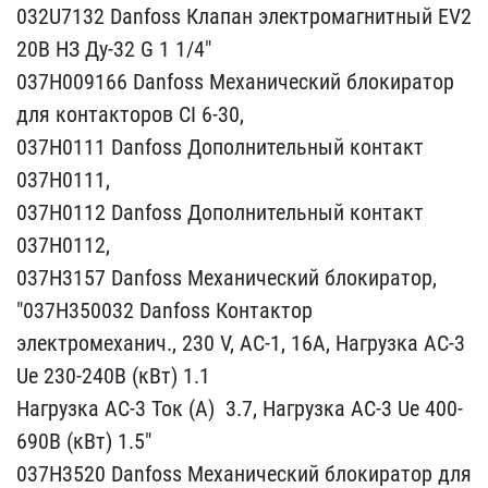
032U7132 Danfoss Кла​пан электромагнитный EV2​
20B НЗ Ду-32 G 1 1/4″
03​7Н009166 Danfoss Механич​еский блокиратор
для кон​такторов CI 6-30,
037Н0​111 Danfoss Дополнительн​ый контакт
037Н0111,
03​7Н0112 Danfoss Дополните​льный контакт
037Н0112, ​
037Н3157 Danfoss Механи​ческий блокиратор,
"037​Н350032 Danfoss Контакто​р
электромеханич., 230 V​, АС-1, 16А, Нагрузка АС​-3
Ue 230-240B (кВт) 1.​1
Нагрузка АС-3 Ток (А) ​ 3.7, Нагрузка АС-3 Ue 4​00-
690B (кВт) 1.5"
037Н​3520 Danfoss Механически​й блокиратор для